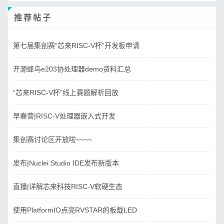
推荐帖子
第七届集创赛“芯来RISC-V杯”开发板申请
开源蜂鸟e203协处理器demo资料汇总
“芯来RISC-V杯”线上赛题解析回放
早春营|RISC-V处理器嵌入式开发
集创赛讨论区开放啦~~~~
发布|Nuclei Studio IDE发布新版本
直播|详解芯来科技RISC-V软硬生态
使用PlatformIO点亮RVSTAR的板载LED