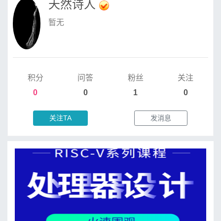
天然诗人
暂无
积分
问答
粉丝
关注
0
0
1
0
关注TA
发消息