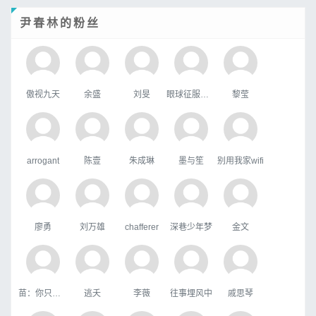
尹春林的粉丝
傲视九天
余盛
刘旻
眼球征服世界
黎莹
arrogant
陈壹
朱成琳
墨与笙
别用我家wifi
廖勇
刘万雄
chafferer
深巷少年梦
金文
苗：你只属于咱
逃夭
李薇
往事埋风中
戚思琴