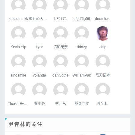
kassemmkk
很开心天行者
LF9771
dfgdf6g56
doomlord
Kevin Yip
ttycd
清影无奈
dddzy
chip
sinosmile
volanda
danCothe
WilliamPak
笔刀记木
TheronEvock
曹小冬
熊一苇
隱身守候
叶宇虹
尹春林的关注