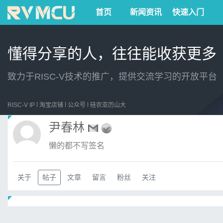
首页
新闻资讯
快速入门
懂得分享的人，往往能收获更多
致力于RISC-V技术的推广，提供交流学习的开放平台
RISC-V IP
淘宝店铺
公众号
硅农亚历山大
尹春林
懒的都不写签名
关于
帖子
文章
留言
粉丝
关注