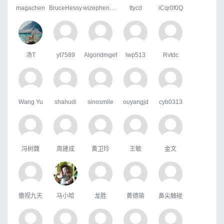
magachen
BruceHessy
wizephen.wang
ttycd
iCqr0f0Q
汤T
yt7589
Algoridmgef
lwp513
Rvtdc
Wang Yu
shahudi
sinosmile
ouyangjd
cyb0313
冯树魏
周建成
黄卫玲
王敏
金文
傲视九天
马小哈
龙胜
黄德瑜
鼻尖触碰