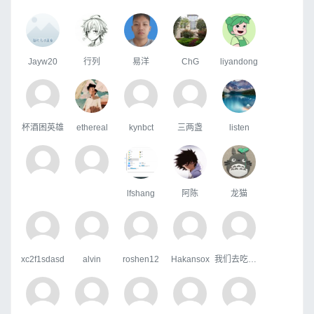
Jayw20
行列
易洋
ChG
liyandong
杯酒困英雄
ethereal
kynbct
三两盏
listen
lfshang
阿陈
龙猫
xc2f1sdasd
alvin
roshen12
Hakansox
我们去吃好吃的吧