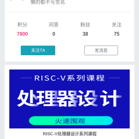
懒的都不写签名
积分
问答
粉丝
关注
7800
0
38
75
关注TA
发消息
RISC-V处理器设计系列课程