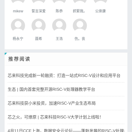
mikew
誓言深爱
陈恭
抓緊我。
公崇康
杨永宁
聂希
王浩
伤。丧
推荐阅读
芯来科技完成新一轮融资：打造一站式RISC-V设计和应用平台
生态 | 国内首套完整开源RISC-V处理器教学平台
芯来科技获小米投资，加速RISC-V产业生态布局
芯之火，可燎原 | 芯来科技RISC-V大学计划上线啦！
4月11日CCF上海，数据安全云论坛——蓬勃发展的RISC-V处理器