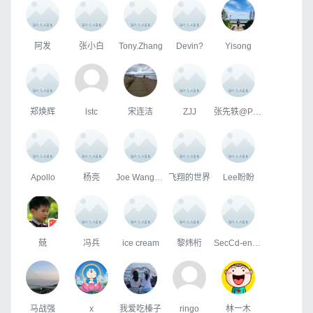
阿发
张小白
Tony.Zhang
Devin?
Yisong
郑焕辉
lstc
宋连洁
ZJJ
张先轶@PerfXLab
Apollo
杨亮
Joe Wang（白菜）
飞翔的世界
Lee盼盼
兢
冯兵
ice cream
黎炜桁
SecCd-enGineeR
马战强
x
我爱吃榛子
ringo
林一木