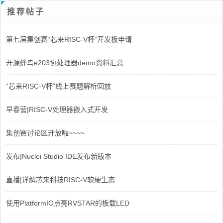
推荐帖子
第七届集创赛“芯来RISC-V杯”开发板申请
开源蜂鸟e203协处理器demo资料汇总
“芯来RISC-V杯”线上赛题解析回放
早春营|RISC-V处理器嵌入式开发
集创赛讨论区开放啦~~~~
发布|Nuclei Studio IDE发布新版本
直播|详解芯来科技RISC-V软硬生态
使用PlatformIO点亮RVSTAR的板载LED