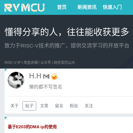
首页
新闻资讯
快速入门
懂得分享的人，往往能收获更多
致力于RISC-V技术的推广，提供交流学习的开放平台
RISC-V IP
淘宝店铺
公众号
硅农亚历山大
H.H
懒的都不写签名
关于
帖子
文章
留言
粉丝
关注
基于E203的DMA ip的使用