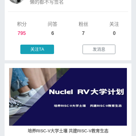
懒的都不写签名
积分
问答
粉丝
关注
795
6
7
0
关注TA
发消息
培养RISC-V大学土壤 共建RISC-V教育生态