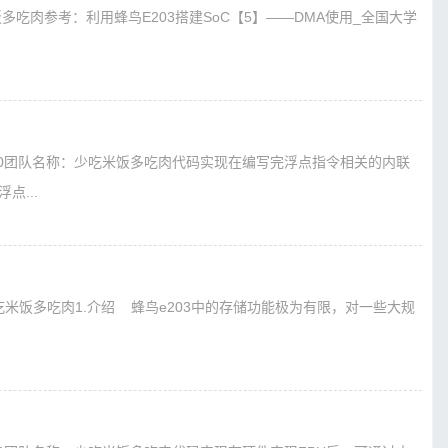
米饭多吃肉参考：利用蜂鸟E203搭建SoC【5】——DMA使用_全国大学
230团队名称：少吃米饭多吃肉代码实现在编写完浮点指令相关的内联
点...
：少吃米饭多吃肉1.介绍 蜂鸟e203中的存储功能极为有限，对一些大规