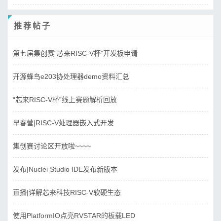
推荐帖子
第七届集创赛“芯来RISC-V杯”开发板申请
开源蜂鸟e203协处理器demo资料汇总
“芯来RISC-V杯”线上赛题解析回放
早春营|RISC-V处理器嵌入式开发
集创赛讨论区开放啦~~~~
发布|Nuclei Studio IDE发布新版本
直播|详解芯来科技RISC-V软硬生态
使用PlatformIO点亮RVSTAR的板载LED