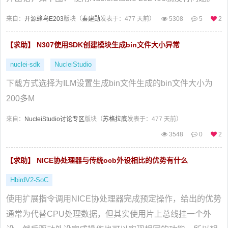
来自：
开源蜂鸟E203
版块（
秦建勋
发表于：477 天前）
5308
5
2
【求助】 N307使用SDK创建模块生成bin文件大小异常
nuclei-sdk
NucleiStudio
下载方式选择为ILM设置生成bin文件生成的bin文件大小为
200多M
来自：
NucleiStudio讨论专区
版块（
苏格拉底
发表于：477 天前）
3548
0
2
【求助】 NICE协处理器与传统ocb外设相比的优势有什么
HbirdV2-SoC
使用扩展指令调用NICE协处理器完成预定操作，给出的优势
通常为代替CPU处理数据，但其实使用片上总线挂一个外