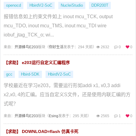
openocd
HbirdV2-SoC
NucleiStudio
DDR200T
报错信息如上约束文件如上 inout mcu_TCK, output
mcu_TDO, inout mcu_TMS, inout mcu_TDI wire
iobuf_jtag_TCK_o; wi...
来自：
开源蜂鸟E203
版块（
你好生活
发表于：294 天前）
2632
0
0
【求助】 e203运行自定义汇编程序
gcc
Hbird-SDK
HbirdV2-SoC
学校最近在学习e203，需要运行形如addi x1, x0,3 addi
x2,x0, 4的汇编。应当自定义S文件，还是使用内联汇编的方
式呢？
来自：
开源蜂鸟E203
版块（
Esing
发表于：295 天前）
2565
1
0
【求助】 DOWNLOAD=flash 仿真卡死