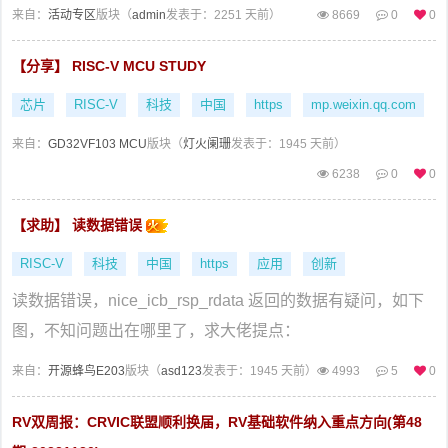
来自：
活动专区
版块（
admin
发表于：2251 天前）
8669
0
0
【分享】 RISC-V MCU STUDY
芯片
RISC-V
科技
中国
https
mp.weixin.qq.com
来自：
GD32VF103 MCU
版块（
灯火阑珊
发表于：1945 天前）
6238
0
0
【求助】 读数据错误
RISC-V
科技
中国
https
应用
创新
读数据错误，nice_icb_rsp_rdata 返回的数据有疑问，如下
图，不知问题出在哪里了，求大佬提点：
来自：
开源蜂鸟E203
版块（
asd123
发表于：1945 天前）
4993
5
0
RV双周报：CRVIC联盟顺利换届，RV基础软件纳入重点方向(第48