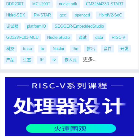
DDR200T
MCU200T
nuclei-sdk
CM32M433R-START
Hbird-SDK
RV-STAR
gcc
openocd
HbirdV2-SoC
调试器
platformIO
SEGGER-EmbeddedStudio
GD32VF103-MCU
NucleiStudio
调试
data
RISC-V
科技
trace
to
Nuclei
the
推出
套件
开发
更多...
产品
生态
IP
rv
嵌入式