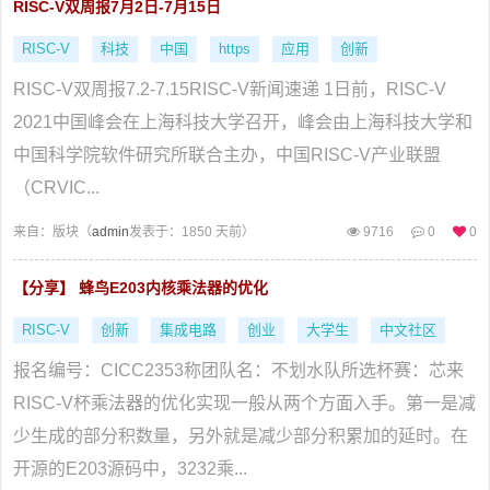
RISC-V双周报7月2日-7月15日
RISC-V
科技
中国
https
应用
创新
RISC-V双周报7.2-7.15RISC-V新闻速递 1日前，RISC-V
2021中国峰会在上海科技大学召开，峰会由上海科技大学和
中国科学院软件研究所联合主办，中国RISC-V产业联盟
（CRVIC...
来自：
版块（
admin
发表于：1850 天前）
9716
0
0
【分享】 蜂鸟E203内核乘法器的优化
RISC-V
创新
集成电路
创业
大学生
中文社区
报名编号：CICC2353称团队名：不划水队所选杯赛：芯来
RISC-V杯乘法器的优化实现一般从两个方面入手。第一是减
少生成的部分积数量，另外就是减少部分积累加的延时。在
开源的E203源码中，3232乘...