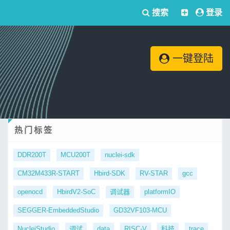
搜索
登录
一键登陆
热门标签
DDR200T
MCU200T
nuclei-sdk
CM32M433R-START
Hbird-SDK
RV-STAR
gcc
openocd
HbirdV2-SoC
调试器
platformIO
SEGGER-EmbeddedStudio
GD32VF103-MCU
NucleiStudio
调试
data
RISC-V
科技
trace