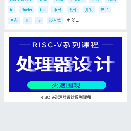
to
Nuclei
the
推出
套件
开发
产品
更多...
生态
IP
rv
嵌入式
RISC-V处理器设计系列课程