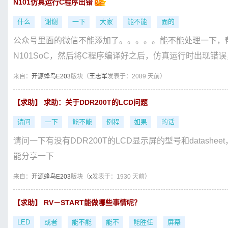
N101仿真运行C程序出错
什么
谢谢
一下
大家
能不能
面的
公众号里面的微信不能添加了。。。。。能不能处理一下，
N101SoC，然后将C程序编译好之后，仿真运行时出现错误
来自：
开源蜂鸟E203
版块（
王志军
发表于：2089 天前）
【求助】 求助：关于DDR200T的LCD问题
请问
一下
能不能
例程
如果
的话
请问一下有没有DDR200T的LCD显示屏的型号和datas
能分享一下
来自：
开源蜂鸟E203
版块（
x
发表于：1930 天前）
【求助】 RV－START能做哪些事情呢？
LED
或者
能不能
能不
能胜任
屏幕