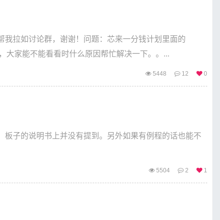
帮我拉如讨论群，谢谢！问题：芯来一分钱计划里面的
，大家能不能看看时什么原因帮忙解决一下。。...
5448
12
0
heet，板子的说明书上并没有提到。另外如果有例程的话也能不
5504
2
1