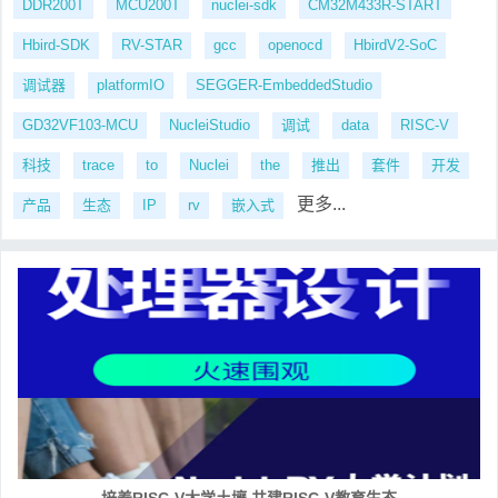
DDR200T
MCU200T
nuclei-sdk
CM32M433R-START
Hbird-SDK
RV-STAR
gcc
openocd
HbirdV2-SoC
调试器
platformIO
SEGGER-EmbeddedStudio
GD32VF103-MCU
NucleiStudio
调试
data
RISC-V
科技
trace
to
Nuclei
the
推出
套件
开发
更多...
产品
生态
IP
rv
嵌入式