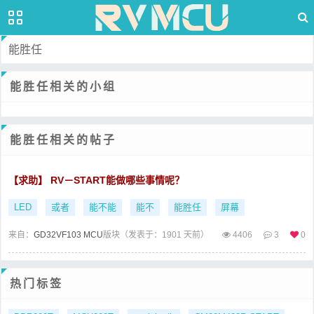
能胜任
能胜任相关的小组
能胜任相关的帖子
【求助】 RV－START能做哪些事情呢？
LED
或者
能不能
能不
能胜任
屏幕
来自：
GD32VF103 MCU
版块（
发表于：1901 天前）
4406
3
0
热门标签