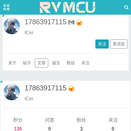
17863917115
ICer
关注
发消息
关于
帖子
文章
留言
粉丝
关注
17863917115
ICer
积分
问答
粉丝
关注
130
0
3
0