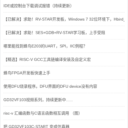
IDE或控制台下载调试报错（持续更新）
【已解决】求助！RV-STAR开发板，Windows 7 32位环境下，Hbird_Dri
【已解决】求助！SES+GDB+RV-STAR学习板，上手受阻
哪里能找到蜂鸟E203的UART，SPI，IIC例程？
【精选】RISC-V GCC工具链编译安装及自定义宏
蜂鸟FPGA开发板快速上手
使用DFU烧录程序。DFU界面的DFU device没有内容
GD32VF103视频系列，持续更新中......
risc-v 汇编函数与C语言函数相互调用 （图）
把 GD32VF103C-START 变成仿真器