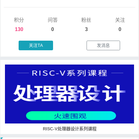
积分
问答
粉丝
关注
130
0
3
0
关注TA
发消息
培养RISC-V大学土壤 共建RISC-V教育生态