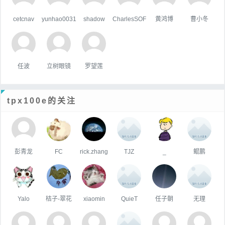
cetcnav
yunhao0031
shadow
CharlesSOF
黄鸿博
曹小冬
任波
立树眼镜
罗望莲
tpx100e的关注
彭青龙
FC
rick.zhang
TJZ
_
鲲鹏
Yalo
桔子-翠花
xiaomin
QuieT
任子朝
无理