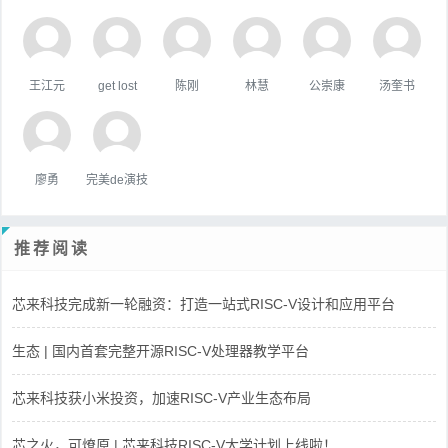
王江元
get lost
陈刚
林慧
公崇康
汤奎书
廖勇
完美de演技
推荐阅读
芯来科技完成新一轮融资：打造一站式RISC-V设计和应用平台
生态 | 国内首套完整开源RISC-V处理器教学平台
芯来科技获小米投资，加速RISC-V产业生态布局
芯之火，可燎原 | 芯来科技RISC-V大学计划上线啦！