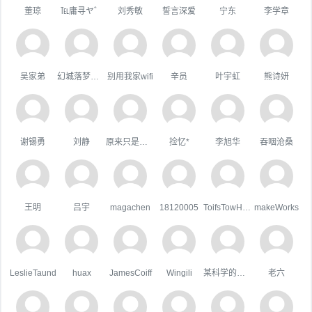
董琼
℡庸寻ヤ゛
刘秀敏
誓言深爱
宁东
李学章
吴家弟
幻城落梦忆红颜
别用我家wifi
辛员
叶宇虹
熊诗妍
谢锡勇
刘静
原来只是陪衬。
捡忆*
李旭华
吞咽沧桑
王明
吕宇
magachen
18120005
ToifsTowHoats
makeWorks
LeslieTaund
huax
JamesCoiff
Wingili
某科学的超嘴炮
老六