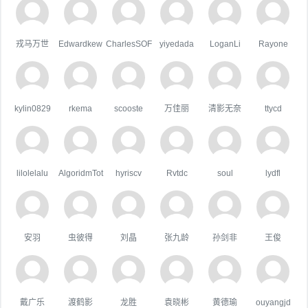
戎马万世
Edwardkew
CharlesSOF
yiyedada
LoganLi
Rayone
kylin0829
rkema
scooste
万佳丽
清影无奈
ttycd
lilolelalu
AlgoridmTot
hyriscv
Rvtdc
soul
lydfl
安羽
虫彼得
刘晶
张九龄
孙剑非
王俊
戴广乐
渡鹤影
龙胜
袁晓彬
黄德瑜
ouyangjd