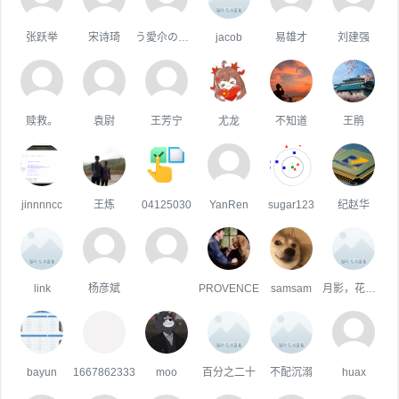
张跃举
宋诗琦
う愛尒の疒句
jacob
易雄才
刘建强
赎救。
袁尉
王芳宁
尤龙
不知道
王鹃
jinnnncc
王炼
04125030
YanRen
sugar123
纪赵华
link
杨彦斌
PROVENCE
samsam
月影，花香，风满楼
bayun
1667862333
moo
百分之二十
不配沉溺
huax