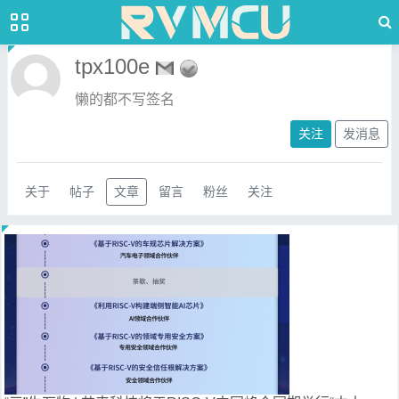
tpx100e
懒的都不写签名
关注
发消息
关于
帖子
文章
留言
粉丝
关注