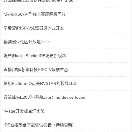
开源蜂鸟e203协处理器demo资料汇总
“芯来RISC-V杯”线上赛题解析回放
早春营|RISC-V处理器嵌入式开发
集创赛讨论区开放啦~~~~
发布|Nuclei Studio IDE发布新版本
直播|详解芯来科技RISC-V软硬生态
使用PlatformIO点亮RVSTAR的板载LED
调试蜂鸟E203时报错Error：no device found
rv-star开发板点灯实验
IDE或控制台下载调试报错（持续更新）