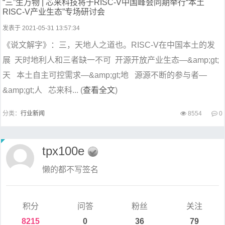
“三”生万物 | 芯来科技将于RISC-V中国峰会同期举行“本土
RISC-V产业生态”专场研讨会
发表于 2021-05-31 13:57:34
《说文解字》：三，天地人之道也。RISC-V在中国本土的发
展 天时地利人和三者缺一不可 开源开放产业生态—&amp;gt;
天 本土自主可控需求—&amp;gt;地 源源不断的参与者—
&amp;gt;人 芯来科... (
查看全文
)
分类：
行业新闻
8554
0
tpx100e
懒的都不写签名
积分
问答
粉丝
关注
8215
0
36
79