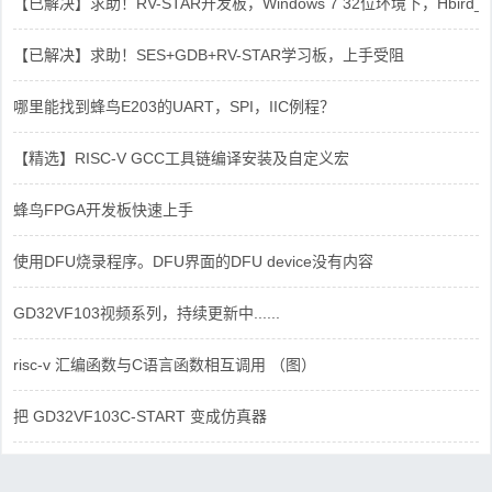
【已解决】求助！RV-STAR开发板，Windows 7 32位环境下，Hbird_Dri
【已解决】求助！SES+GDB+RV-STAR学习板，上手受阻
哪里能找到蜂鸟E203的UART，SPI，IIC例程？
【精选】RISC-V GCC工具链编译安装及自定义宏
蜂鸟FPGA开发板快速上手
使用DFU烧录程序。DFU界面的DFU device没有内容
GD32VF103视频系列，持续更新中......
risc-v 汇编函数与C语言函数相互调用 （图）
把 GD32VF103C-START 变成仿真器