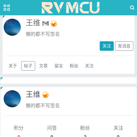
王维
懒的都不写签名
关注
发消息
关于
帖子
文章
留言
粉丝
关注
王维
懒的都不写签名
积分
问答
粉丝
关注