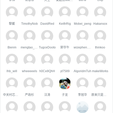
黎媛
TimothyNob
DavidRed
KeithRig
Mobei_peng
Hakansox
Bienm
mengtao_1998163.com
TugceDooto
郭华午
wizephen.wang
thinkoo
lhb_will
wheeeeels
h0Ce8QhH
yt7589
AlgoridmTuh
makeWorks
中关村芯学院
严政杉
汪涛
子龙
李旭华
原来只是陪衬。