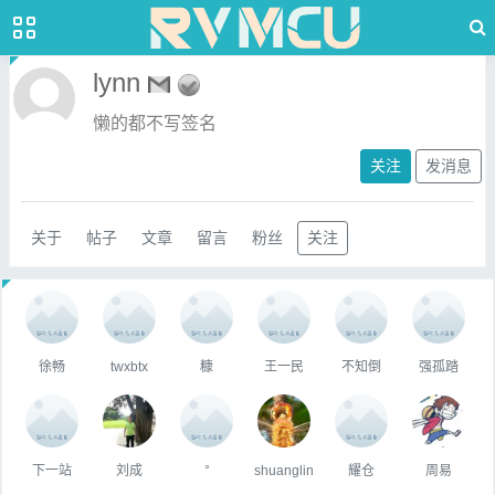
lynn
懒的都不写签名
关注
发消息
关于
帖子
文章
留言
粉丝
关注
徐畅
twxbtx
糠
王一民
不知倒
强孤踏
下一站
刘成
°
shuanglin
耀仓
周易