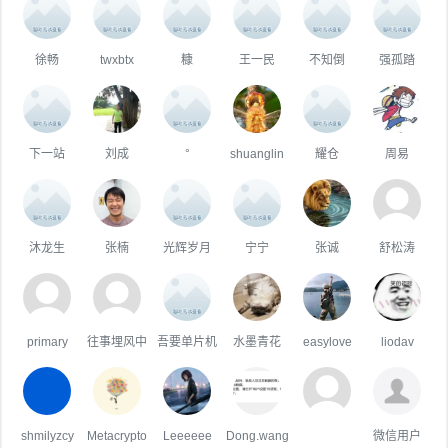
徐畅
twxbtx
糠
王一民
不知倒
强孤踏
下一站
刘成
°
shuanglin
耀仓
周易
沐龙生
张楠
光辉岁月
宁宁
张诚
舒松涛
primary
往事埋风中
吾要单片机
水墨青花
easylove
liodav
shmilyzcy
Metacrypto
Leeeeee
Dong.wang
微信用户