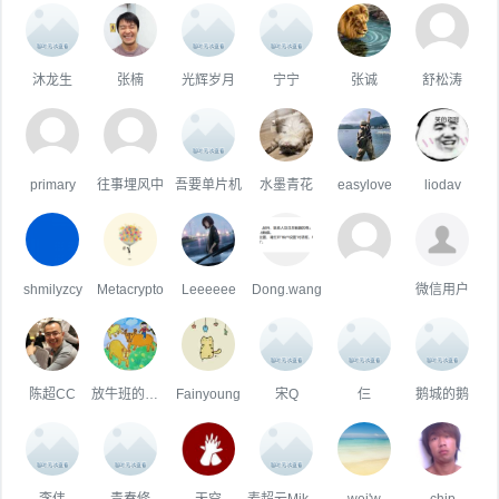
沐龙生
张楠
光辉岁月
宁宁
张诚
舒松涛
primary
往事埋风中
吾要单片机
水墨青花
easylove
liodav
shmilyzcy
Metacrypto
Leeeeee
Dong.wang
微信用户
陈超CC
放牛班的王二小
Fainyoung
宋Q
仨
鹅城的鹅
李伟
青春修
天空
麦超云Mike3.2.1
wei'w
chip