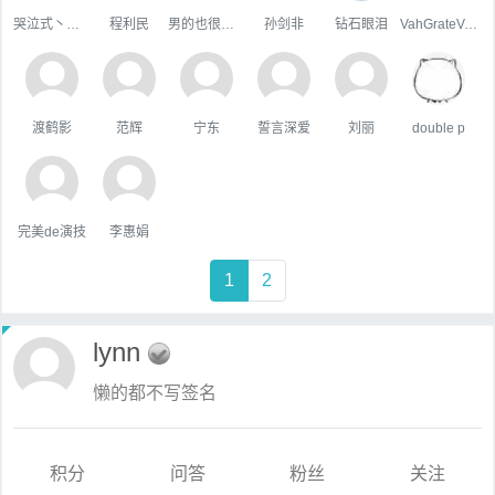
哭泣式丶暧你
程利民
男的也很單純
孙剑非
钻石眼泪
VahGrateVek
渡鹤影
范辉
宁东
誓言深爱
刘丽
double p
完美de演技
李惠娟
1
2
lynn
懒的都不写签名
积分
问答
粉丝
关注