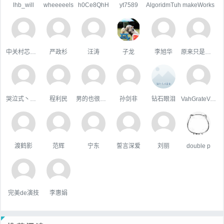
lhb_will
wheeeeels
h0Ce8QhH
yt7589
AlgoridmTuh
makeWorks
中关村芯学院
严政杉
汪涛
子龙
李旭华
原来只是陪衬。
哭泣式丶暧你
程利民
男的也很單純
孙剑非
钻石眼泪
VahGrateVek
渡鹤影
范辉
宁东
誓言深爱
刘丽
double p
完美de演技
李惠娟