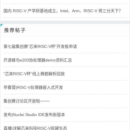
国内 RISC-V 产学研基地成立，Intel、Arm、RISC-V 将三分天下？
推荐帖子
第七届集创赛“芯来RISC-V杯”开发板申请
开源蜂鸟e203协处理器demo资料汇总
“芯来RISC-V杯”线上赛题解析回放
早春营|RISC-V处理器嵌入式开发
集创赛讨论区开放啦~~~~
发布|Nuclei Studio IDE发布新版本
直播|详解芯来科技RISC-V软硬生态