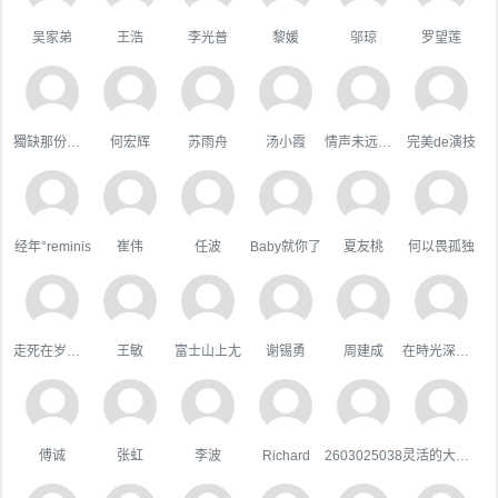
吴家弟
王浩
李光普
黎媛
邬琼
罗望莲
獨缺那份溫暖
何宏辉
苏雨舟
汤小霞
情声未远悠扬
完美de演技
经年°reminis
崔伟
任波
Baby就你了
夏友桃
何以畏孤独
走死在岁月里
王敏
富士山上尢
谢锡勇
周建成
在時光深處躲貓貓
傅诚
张虹
李波
Richard
2603025038
灵活的大狗熊