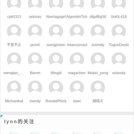
cyb0313
cetcnav
Aberlagsgef
AlgoridmTuh
dfgdf6g56
0uKlL418
不息不止
yezoli
wangjinwei
Adancurusul
zoomdy
TugceDooto
mengtao_1998163.com
Bienm
Wingili
magachen
Mobei_peng
volanda
Michaelbut
mandy
RonaldPhick
liwei
胡纯义
lynn的关注