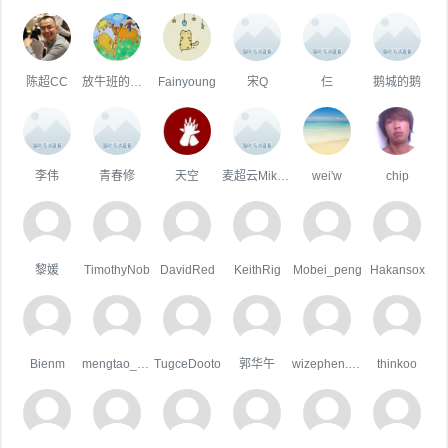
陈超CC
放牛班的王二小
Fainyoung
宋Q
仨
鹅城的鹅
李伟
青春修
天空
麦超云Mike3.2.1
wei'w
chip
黎媛
TimothyNob
DavidRed
KeithRig
Mobei_peng
Hakansox
Bienm
mengtao_1998163.com
TugceDooto
郭华午
wizephen.wang
thinkoo