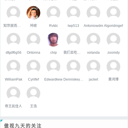
知世故而不世故
鸠唬
Rvtdc
lwp513
Antoniowdm
Algoridmgef
dfgdf6g56
Ontonna
chip
我们去吃好吃的吧
volanda
zoomdy
WilliamPak
Cyrilfef
Edwardkew
Denniskeype
jacket
黄鸿博
帝王抚佳人
王浩
傲视九天的关注