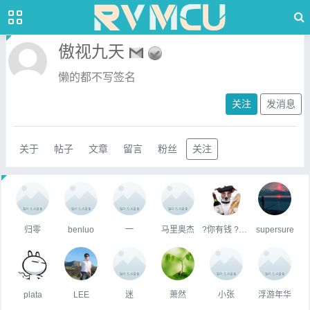
傲视九天
懒的都不写签名
关注
发消息
关于
帖子
文章
留言
粉丝
关注
归零
benluo
一
马里奥杰
?你有钱 ?你快乐
supersure
plata
LEE
迷
萧然
小张
浮游年华