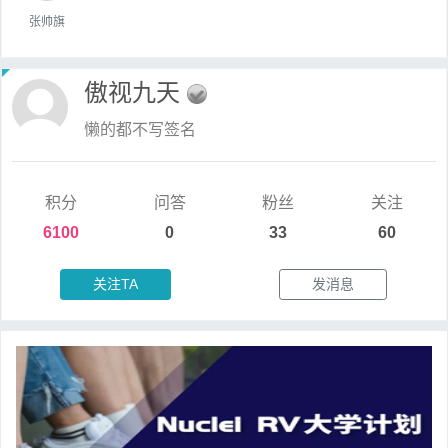
张帅旗
傲视九天
懒的都不写签名
积分
问答
粉丝
关注
6100
0
33
60
关注TA
发消息