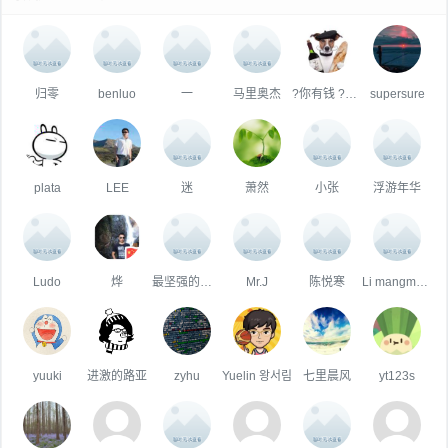
归零
benluo
一
马里奥杰
?你有钱 ?你快乐
supersure
plata
LEE
迷
萧然
小张
浮游年华
Ludo
烨
最坚强的泡沫
Mr.J
陈悦寒
Li mangmang
yuuki
进激的路亚
zyhu
Yuelin 왕서림
七里晨风
yt123s