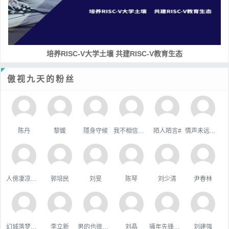
培养RISC-V大学土壤 共建RISC-V教育生态
傲视九天的粉丝
陈丹
黎媛
隱身守候
我不相信你会难过。
陌人陌言#
情声未远悠扬
人傍凄凉立暮秋
郭培民
刘旻
陈琴
刘少清
尹春林
幻城落梦忆红颜
李立新
男的也很單純
刘晶
骚年先锋队队长
刘建强