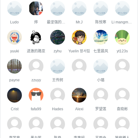
Ludo
烨
最坚强的泡沫
Mr.J
陈悦寒
Li mangmang
yuuki
进激的路亚
zyhu
Yuelin 왕서림
七里晨风
yt123s
payne
zzuyy
王传舸
小璐
Crist
fafa99
Hades
Alexi
罗望莲
袁晓彬
李学章
墨与笙
陈恭
李惠娟
苏雨舟
第幾種人