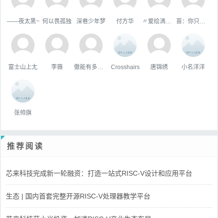
——夜太黑~
何以畏孤独
深巷少年梦
付方华
〃爱绘洅来な
苗：你只属于咱
富士山上尢
李薇
傲能有多傲╮
Crosshairs
唐锦绣
小名洋洋
张帅旗
推荐阅读
芯来科技完成新一轮融资：打造一站式RISC-V设计和应用平台
生态 | 国内首套完整开源RISC-V处理器教学平台