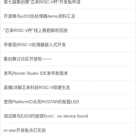
第七届集创赛“芯来RISC-V杯”开发板申请
开源蜂鸟e203协处理器demo资料汇总
“芯来RISC-V杯”线上赛题解析回放
早春营|RISC-V处理器嵌入式开发
集创赛讨论区开放啦~~~~
发布|Nuclei Studio IDE发布新版本
直播|详解芯来科技RISC-V软硬生态
使用PlatformIO点亮RVSTAR的板载LED
调试蜂鸟E203时报错Error：no device found
rv-star开发板点灯实验