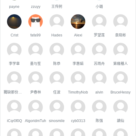
payne
zzuyy
王传舸
小璐
Crist
fafa99
Hades
Alexi
罗望莲
袁晓彬
李学章
墨与笙
陈恭
李惠娟
苏雨舟
第幾種人
獨缺那份溫暖
尹春林
任波
TimothyNob
alvin
BruceHessy
iCqr0f0Q
AlgoridmTuh
sinosmile
cyb0313
陈强
謫仙