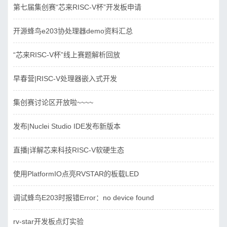
第七届集创赛“芯来RISC-V杯”开发板申请
开源蜂鸟e203协处理器demo资料汇总
“芯来RISC-V杯”线上赛题解析回放
早春营|RISC-V处理器嵌入式开发
集创赛讨论区开放啦~~~~
发布|Nuclei Studio IDE发布新版本
直播|详解芯来科技RISC-V软硬生态
使用PlatformIO点亮RVSTAR的板载LED
调试蜂鸟E203时报错Error：no device found
rv-star开发板点灯实验