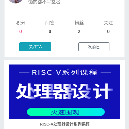
懒的都不写签名
积分
问答
粉丝
关注
0
0
2
0
关注TA
发消息
RISC-V处理器设计系列课程