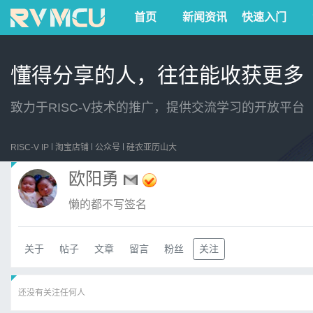
首页
新闻资讯
快速入门
懂得分享的人，往往能收获更多
致力于RISC-V技术的推广，提供交流学习的开放平台
RISC-V IP
淘宝店铺
公众号
硅农亚历山大
欧阳勇
懒的都不写签名
关于
帖子
文章
留言
粉丝
关注
还没有关注任何人