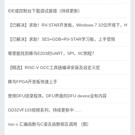
IDE或控制台下载调试报错（持续更新）
【已解决】求助！RV-STAR开发板，Windows 7 32位环境下，Hbird_D
【已解决】求助！SES+GDB+RV-STAR学习板，上手受阻
哪里能找到蜂鸟E203的UART，SPI，IIC例程？
【精选】RISC-V GCC工具链编译安装及自定义宏
蜂鸟FPGA开发板快速上手
使用DFU烧录程序。DFU界面的DFU device没有内容
GD32VF103视频系列，持续更新中......
risc-v 汇编函数与C语言函数相互调用 （图）