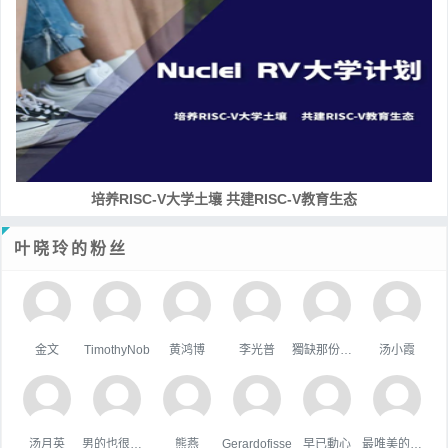
RISC-V处理器设计系列课程
叶晓玲的粉丝
金文
TimothyNob
黄鸿博
李光普
獨缺那份溫暖
汤小霞
汤月英
男的也很單純
熊燕
Gerardofisse
早已動心
最唯美的国度