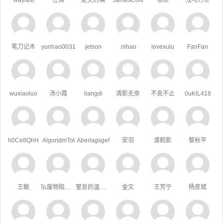
笔刀记木
yunhao0031
jetson
.nihao
lovexulu
FanFan
wuxiaoluo
汤小霞
liangdi
清影无奈
不息不止
0uKlL418
h0Ce8QhH
AlgoridmTot
Aberlagsgef
安羽
渡鹤影
黎秋平
王敏
℡废物陷阱゛
窒息的温柔，
金文
王芳宁
杨彦斌