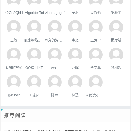
h0Ce8QhH
AlgoridmTot
Aberlagsgef
安羽
渡鹤影
黎秋平
王敏
℡废物陷阱゛
窒息的温柔，
金文
王芳宁
杨彦斌
太阳的放荡
OO種·LiKE
whik
范辉
李学章
冯树魏
get lost
王志凤
陈恭
林慧
人傍凄凉立暮秋
推荐阅读