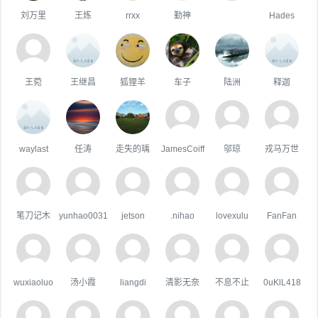
刘万里
王炼
rrxx
勤神
ㅤ
Hades
王菀
王继昌
狐狸羊
车子
陆洲
释迦
waylast
任涛
走失的瑀
JamesCoiff
邬琼
戎马万世
笔刀记木
yunhao0031
jetson
.nihao
lovexulu
FanFan
wuxiaoluo
汤小霞
liangdi
清影无奈
不息不止
0uKlL418