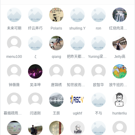
未来可期
纤云弄巧
Polaris
shuiling.Y
ron
红烧肉清蒸鱼
menu100
ζ
qiang
把昨天都作废✌
Yuning梁宇宁@鉴释 Xcalibyte
Jelly高
钟薇薇
吴泽坤
唐锦绣
知世故而不世故
欧智华
放牛班的王二小
暮烟疏雨之际
闫道刚
王辰
ugkhf
不与
hunterliu