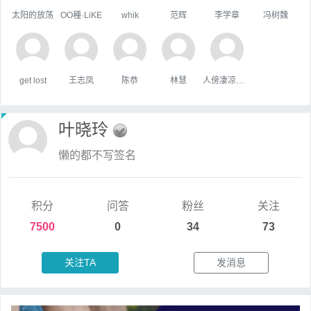
太阳的放荡
OO種·LiKE
whik
范辉
李学章
冯树魏
get lost
王志凤
陈恭
林慧
人傍凄凉立暮秋
叶晓玲
懒的都不写签名
积分
问答
粉丝
关注
7500
0
34
73
关注TA
发消息