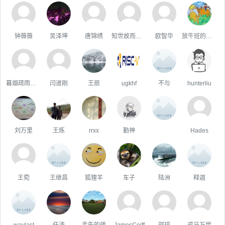
钟薇薇
吴泽坤
唐锦绣
知世故而不世故
欧智华
放牛班的王二小
暮烟疏雨之际
闫道刚
王辰
ugkhf
不与
hunterliu
刘万里
王炼
rrxx
勤神
ㅤ
Hades
王菀
王继昌
狐狸羊
车子
陆洲
释迦
waylast
任涛
走失的瑀
JamesCoiff
邬琼
戎马万世