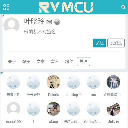
叶晓玲
懒的都不写签名
关注
发消息
关于
帖子
文章
留言
粉丝
关注
未来可期
纤云弄巧
Polaris
shuiling.Y
ron
红烧肉清蒸鱼
menu100
ζ
qiang
把昨天都作废✌
Yuning梁宇宁@鉴释 Xcalibyte
Jelly高