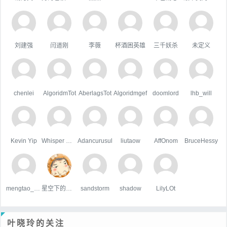
刘建强
闫道刚
李薇
杯酒困英雄
三千妖杀
未定义
chenlei
AlgoridmTot
AberlagsTot
Algoridmgef
doomlord
lhb_will
Kevin Yip
Whisper Wind
Adancurusul
liutaow
AffOnom
BruceHessy
mengtao_1998163.com
星空下的屋顶
sandstorm
shadow
LilyLOt
叶晓玲的关注