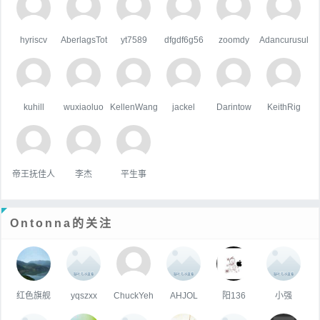
hyriscv
AberlagsTot
yt7589
dfgdf6g56
zoomdy
Adancurusul
kuhill
wuxiaoluo
KellenWang
jackel
Darintow
KeithRig
帝王抚佳人
李杰
平生事
Ontonna的关注
红色旗舰
yqszxx
ChuckYeh
AHJOL
阳136
小强