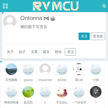
Ontonna
懒的都不写签名
关注
发消息
关于
帖子
文章
留言
粉丝
关注
红色旗舰
yqszxx
ChuckYeh
AHJOL
阳136
小强
神奇的阿波
赵苏阳
x
不忘初心
一个好名字
?