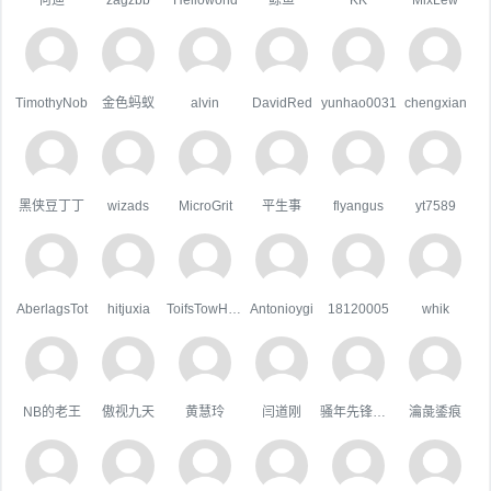
TimothyNob
金色蚂蚁
alvin
DavidRed
yunhao0031
chengxian
黑侠豆丁丁
wizads
MicroGrit
平生事
flyangus
yt7589
AberlagsTot
hitjuxia
ToifsTowHoats
Antonioygi
18120005
whik
NB的老王
傲视九天
黄慧玲
闫道刚
骚年先锋队队长
瀹彘鋈痕