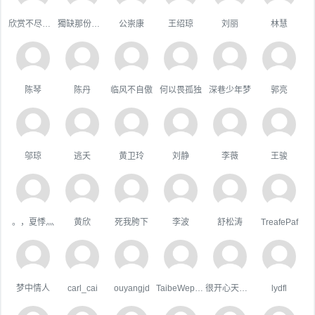
欣赏不尽的美
獨缺那份溫暖
公崇康
王绍琼
刘丽
林慧
陈琴
陈丹
临风不自傲
何以畏孤独
深巷少年梦
郭亮
邬琼
逃夭
黄卫玲
刘静
李薇
王骏
。，夏悸灬
黄欣
死我胯下
李波
舒松涛
TreafePaf
梦中情人
carl_cai
ouyangjd
TaibeWepusape
很开心天行者
lydfl