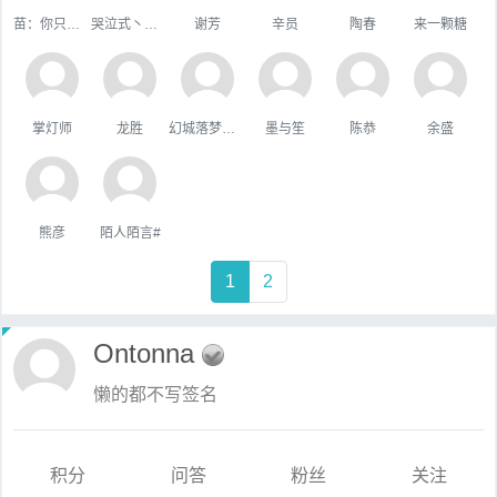
苗：你只属于咱
哭泣式丶暧你
谢芳
辛员
陶春
来一颗糖
掌灯师
龙胜
幻城落梦忆红颜
墨与笙
陈恭
余盛
熊彦
陌人陌言#
1
2
Ontonna
懒的都不写签名
积分
问答
粉丝
关注