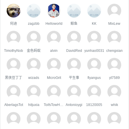
何迪
zagzbb
Helloworld
鲸鱼
KK
MixLew
TimothyNob
金色蚂蚁
alvin
DavidRed
yunhao0031
chengxian
黑侠豆丁丁
wizads
MicroGrit
平生事
flyangus
yt7589
AberlagsTot
hitjuxia
ToifsTowHoats
Antonioygi
18120005
whik