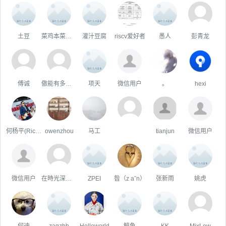
土豆
菜鸡本菜是真的菜
灌汁豆腐
riscv爱好者
愚人
彭青龙
傅诚
傲能有多傲╮
项天
微信用户
。
hexi
何杨平(Richie)
owenzhou
马工
tianjun
微信用户
微信用户
在時光深處躲貓貓
ZPEI
昝（z aˇn）
张新雨
姚虎
何迪
zagzbb
Helloworld
鲸鱼
KK
MixLew