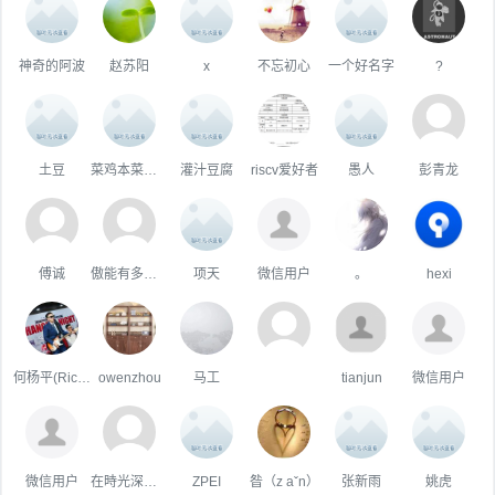
神奇的阿波
赵苏阳
x
不忘初心
一个好名字
?
土豆
菜鸡本菜是真的菜
灌汁豆腐
riscv爱好者
愚人
彭青龙
傅诚
傲能有多傲╮
项天
微信用户
。
hexi
何杨平(Richie)
owenzhou
马工
tianjun
微信用户
微信用户
在時光深處躲貓貓
ZPEI
昝（z aˇn）
张新雨
姚虎