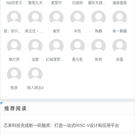
NB的老王
傲视九天
黄慧玲
闫道刚
骚年先锋队队长
瀹彘鋈痕
苗：你只属于咱
哭泣式丶暧你
谢芳
辛员
陶春
来一颗糖
掌灯师
龙胜
幻城落梦忆红颜
墨与笙
陈恭
余盛
熊彦
陌人陌言#
推荐阅读
芯来科技完成新一轮融资：打造一站式RISC-V设计和应用平台