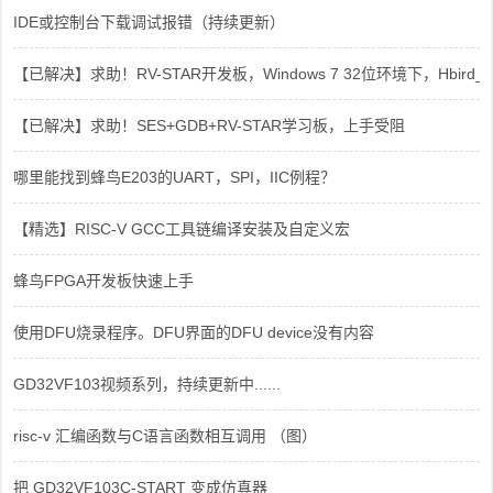
IDE或控制台下载调试报错（持续更新）
【已解决】求助！RV-STAR开发板，Windows 7 32位环境下，Hbird_Dri
【已解决】求助！SES+GDB+RV-STAR学习板，上手受阻
哪里能找到蜂鸟E203的UART，SPI，IIC例程？
【精选】RISC-V GCC工具链编译安装及自定义宏
蜂鸟FPGA开发板快速上手
使用DFU烧录程序。DFU界面的DFU device没有内容
GD32VF103视频系列，持续更新中......
risc-v 汇编函数与C语言函数相互调用 （图）
把 GD32VF103C-START 变成仿真器