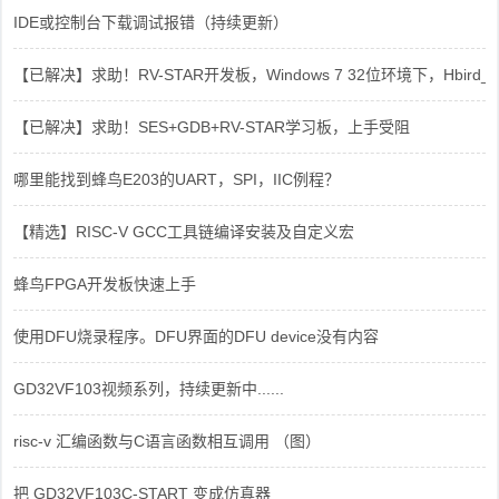
IDE或控制台下载调试报错（持续更新）
【已解决】求助！RV-STAR开发板，Windows 7 32位环境下，Hbird_Dri
【已解决】求助！SES+GDB+RV-STAR学习板，上手受阻
哪里能找到蜂鸟E203的UART，SPI，IIC例程？
【精选】RISC-V GCC工具链编译安装及自定义宏
蜂鸟FPGA开发板快速上手
使用DFU烧录程序。DFU界面的DFU device没有内容
GD32VF103视频系列，持续更新中......
risc-v 汇编函数与C语言函数相互调用 （图）
把 GD32VF103C-START 变成仿真器