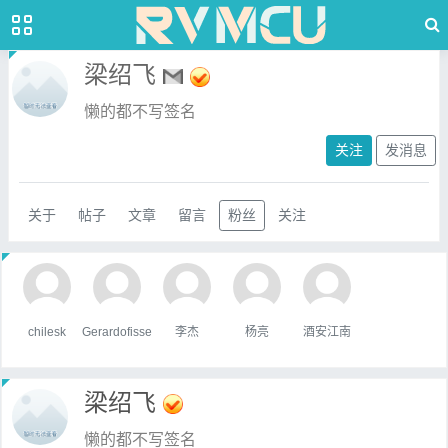
梁绍飞
懒的都不写签名
关注
发消息
关于
帖子
文章
留言
粉丝
关注
chilesk
Gerardofisse
李杰
杨亮
酒安江南
梁绍飞
懒的都不写签名