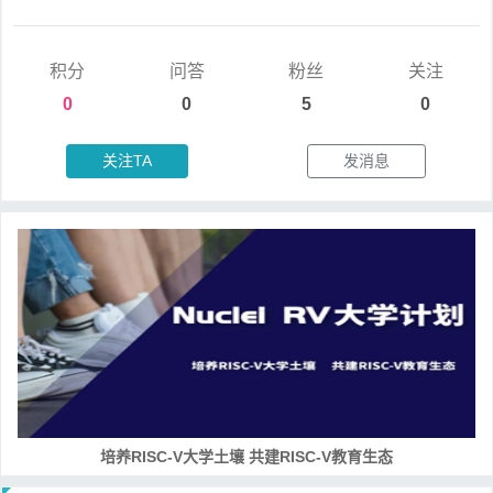
积分
问答
粉丝
关注
0
0
5
0
关注TA
发消息
培养RISC-V大学土壤 共建RISC-V教育生态