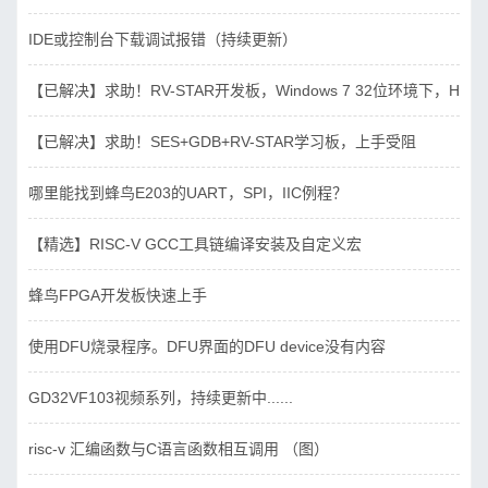
IDE或控制台下载调试报错（持续更新）
【已解决】求助！RV-STAR开发板，Windows 7 32位环境下，Hbird_D
【已解决】求助！SES+GDB+RV-STAR学习板，上手受阻
哪里能找到蜂鸟E203的UART，SPI，IIC例程？
【精选】RISC-V GCC工具链编译安装及自定义宏
蜂鸟FPGA开发板快速上手
使用DFU烧录程序。DFU界面的DFU device没有内容
GD32VF103视频系列，持续更新中......
risc-v 汇编函数与C语言函数相互调用 （图）