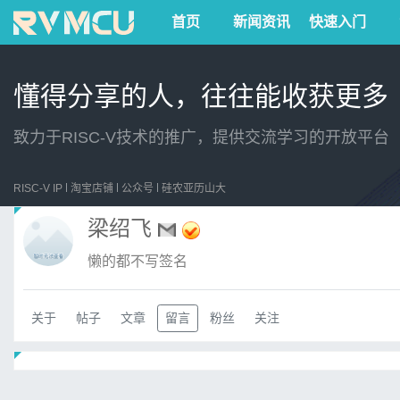
首页
新闻资讯
快速入门
懂得分享的人，往往能收获更多
致力于RISC-V技术的推广，提供交流学习的开放平台
RISC-V IP
淘宝店铺
公众号
硅农亚历山大
梁绍飞
懒的都不写签名
关于
帖子
文章
留言
粉丝
关注