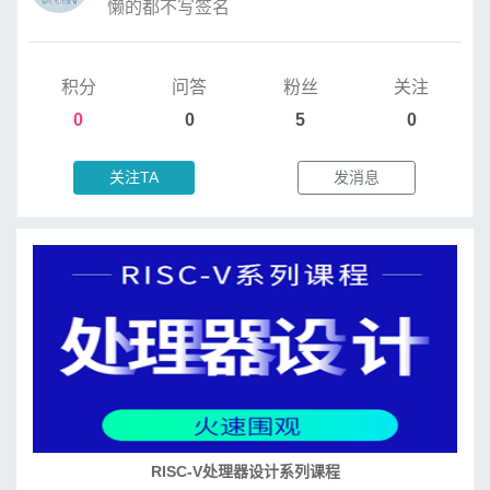
懒的都不写签名
积分
问答
粉丝
关注
0
0
5
0
关注TA
发消息
RISC-V处理器设计系列课程