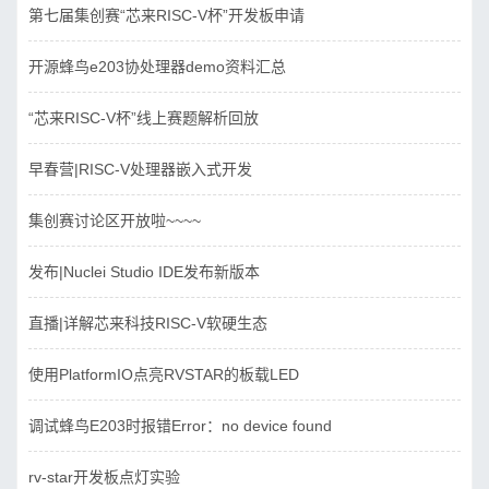
第七届集创赛“芯来RISC-V杯”开发板申请
开源蜂鸟e203协处理器demo资料汇总
“芯来RISC-V杯”线上赛题解析回放
早春营|RISC-V处理器嵌入式开发
集创赛讨论区开放啦~~~~
发布|Nuclei Studio IDE发布新版本
直播|详解芯来科技RISC-V软硬生态
使用PlatformIO点亮RVSTAR的板载LED
调试蜂鸟E203时报错Error：no device found
rv-star开发板点灯实验