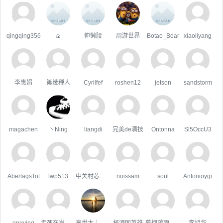
qingqing356
🍙
伸懒腰
周游世界
Botao_Bear
xiaoliyang
李惠娟
第幾種人
Cyrilfef
roshen12
jetson
sandstorm
magachen
丶Ning
liangdi
完美de演技
Ontonna
Sl5OccU3
AberlagsTot
lwp513
中关村芯学院
noissam
soul
Antonioygi
enqying
走死在岁月里
高世太｜蓝驰
杯酒困英雄
暮烟疏雨之际
李旭华