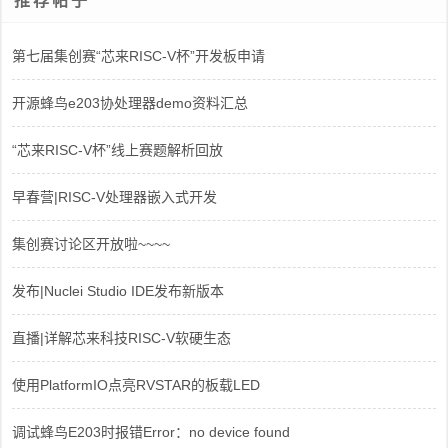
推荐帖子
第七届集创赛“芯来RISC-V杯”开发板申请
开源蜂鸟e203协处理器demo资料汇总
“芯来RISC-V杯”线上赛题解析回放
早春营|RISC-V处理器嵌入式开发
集创赛讨论区开放啦~~~~
发布|Nuclei Studio IDE发布新版本
直播|详解芯来科技RISC-V软硬生态
使用PlatformIO点亮RVSTAR的板载LED
调试蜂鸟E203时报错Error：no device found