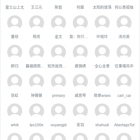
富士山上尢
王江元
陈智
何霖
太阳的放荡
何以畏孤独
董琼
杨亮
金文
苗：你只属于咱
叶晓玲
汤月英
醉归
暮烟疏雨之际
知世故而不世故
唐锦绣
全心全意
往事埋风中
张虹
钟薇薇
primary
戚思琴
简单wsws
carl_cai
whik
tpx100e
ouyangjd
安羽
shahudi
AberlagsTot