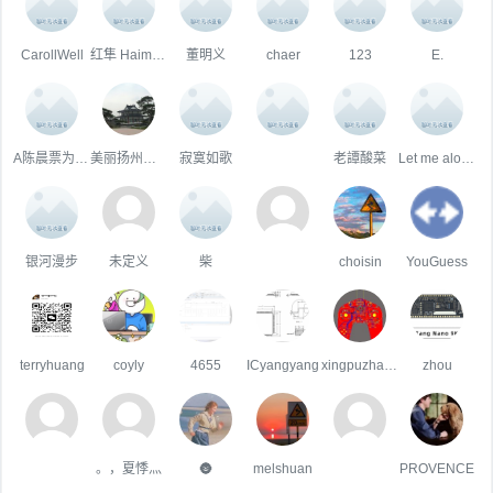
CarollWell
红隼 Haiming Huang
董明义
chaer
123
E.
A陈晨票为您服务
美丽扬州好心情！
寂寞如歌
老譚酸菜
Let me alone
银河漫步
未定义
柴
choisin
YouGuess
terryhuang
coyly
4655
ICyangyang
xingpuzhaogmail.com
zhou
。，夏悸灬
🌚
melshuan
PROVENCE