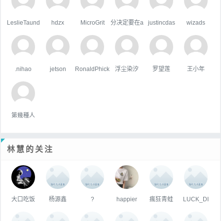
LeslieTaund
hdzx
MicroGrit
分决定要在a
justincdas
wizads
.nihao
jetson
RonaldPhick
浮尘染汐
罗望莲
王小年
第幾種人
林慧的关注
大口吃饭
杨源鑫
?
happier
瘋狂青蛙
LUCK_DI