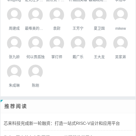
周建成
最唯美的国度
袁尉
王芳宁
夏卫国
mikew
张九龄
何以畏孤独
掌灯师
戴广乐
王大龙
吴家弟
朱成琳
陈刚
推荐阅读
芯来科技完成新一轮融资：打造一站式RISC-V设计和应用平台