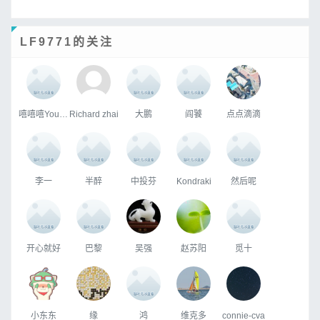
LF9771的关注
嘻嘻嘻Young
Richard zhai
大鹏
阎饕
点点滴滴
李一
半醉
中投芬
Kondraki
然后呢
开心就好
巴黎
吴强
赵苏阳
觅十
小东东
缘
鸿
维克多
connie-cva