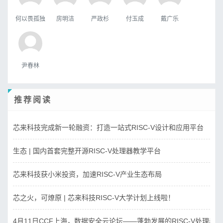
何以畏孤独
房明洁
严政杉
付玉成
戴广乐
尹春林
推荐阅读
芯来科技完成新一轮融资：打造一站式RISC-V设计和应用平台
生态 | 国内首套完整开源RISC-V处理器教学平台
芯来科技获小米投资，加速RISC-V产业生态布局
芯之火，可燎原 | 芯来科技RISC-V大学计划上线啦！
4月11日CCF上海，数据安全云论坛——蓬勃发展的RISC-V处理器