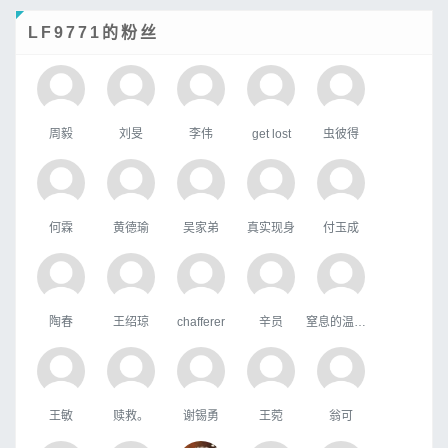
LF9771的粉丝
周毅
刘旻
李伟
get lost
虫彼得
何霖
黄德瑜
吴家弟
真实现身
付玉成
陶春
王绍琼
chafferer
辛员
窒息的温柔，
王敏
赎救。
谢锡勇
王菀
翁可