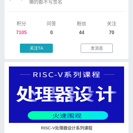
懒的都不写签名
积分
问答
粉丝
关注
7105
0
44
70
关注TA
发消息
培养RISC-V大学土壤 共建RISC-V教育生态