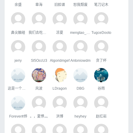
余盛
章海
旧脸谱
恕我颓废
笔刀记木
鼻尖触碰
我们去吃好吃的吧
凉夏
mengtao_1998163.com
TugceDooto
jerry
Sl5OccU3
Algoridmgef
Antoniowdm
贪了杯
这是一个好听的id
风波
LDragon
DBG
谷雨
Forever#烨
。，夏悸灬
洪博
heyhey
赵红岩