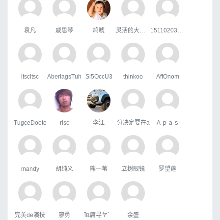
袁凡
戚思琴
鸠唬
灵活的大狗熊
15110203044
ltscltsc
AberlagsTuh
Sl5OccU3
thinkoo
AffOnom
TugceDooto
risc
李江
分决定要在a
Ａｐａｓ
mandy
胡纯义
熊一苇
立树眼镜
罗望莲
完美de演技
廖勇
℡庸寻ヤ゛
余盛