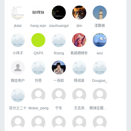
jkdai
hang.xian
xiaohuangyi
jkin
漆鹏振
小伟子
QXPX
Rising
氧硫硒碲钋
wxz
微信用户
刘苍
一张脸
杨润泉
Douglas_
百分之二十
Mobei_peng
宁东
王志凤
眼球征服世界