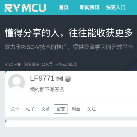
首页
新闻资讯
快速入门
懂得分享的人，往往能收获更多
致力于RISC-V技术的推广，提供交流学习的开放平台
RISC-V IP
淘宝店铺
公众号
硅农亚历山大
LF9771
懒的都不写签名
关于
帖子
文章
留言
粉丝
关注