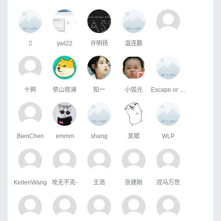

ywl22
许明扬
温连鹏
十鸦
依山观澜
知一
小弧光
Escape or face
BienChen
emmm
shang
吴斌
WLP
KellenWang
攻无不克-
王浩
张建刚
戎马万世