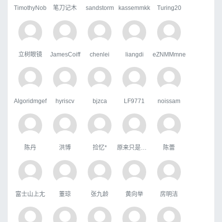
TimothyNob
笔刀记木
sandstorm
kassemmkk
Turing20
立树眼镜
JamesCoiff
chenlei
liangdi
eZNMMmne
Algoridmgef
hyriscv
bjzca
LF9771
noissam
陈丹
洪博
捡忆*
原来只是陪衬。
陈蕾
富士山上尢
董琼
张九龄
黄向举
房明洁