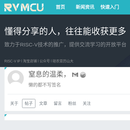
首页
新闻资讯
快速入门
懂得分享的人，往往能收获更多
致力于RISC-V技术的推广，提供交流学习的开放平台
RISC-V IP
淘宝店铺
公众号
硅农亚历山大
窒息的温柔，
懒的都不写签名
关于
帖子
文章
留言
粉丝
关注