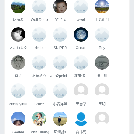
谢海源
Well Done
吴宇飞
awei
阳光山河
ノ灬独孤ぐ
小何 Luc
SNIPER
Ocean
Roy
肖玲
不忘初心
zero2pointone
、猫猫你个头
张月川
chengyihui
Bruce
小名洋洋
王忠学
王明
Geetee
John Huang
风清扬z
奋斗哥