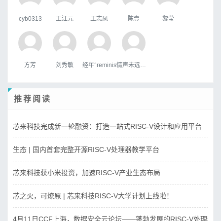
cyb0313
王江元
王志凤
陈壹
黎莹
方芳
刘秀敏
经年°reminis
情声未远悠扬
推荐阅读
芯来科技完成新一轮融资：打造一站式RISC-V设计和应用平台
生态 | 国内首套完整开源RISC-V处理器教学平台
芯来科技获小米投资，加速RISC-V产业生态布局
芯之火，可燎原 | 芯来科技RISC-V大学计划上线啦！
4月11日CCF上海，数据安全云论坛——蓬勃发展的RISC-V处理器