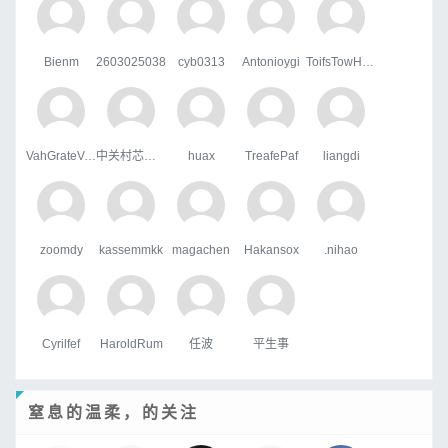
Bienm
2603025038
cyb0313
Antonioygi
ToifsTowHoats
VahGrateVek
中关村芯学院
huax
TreafePaf
liangdi
zoomdy
kassemmkk
magachen
Hakansox
.nihao
Cyrilfef
HaroldRum
任波
平生事
窒息的温柔，的关注