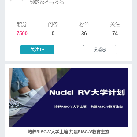
懒的都不写签名
积分
问答
粉丝
关注
7500
0
36
74
关注TA
发消息
培养RISC-V大学土壤 共建RISC-V教育生态