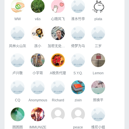
WW
v&s
心随风飞
淮水竹亭
plata
风林火山灰
孩小
加密无处不在 曾瑞丰
倚梦为马
三岁
卢兴敬
小宇哥
A税务代理
S.Y.Q.
Lemon
CQ
Anonymous
Richard
zixin
邢焕平
困困困
IMMUNIZE
peace
维尼小姐