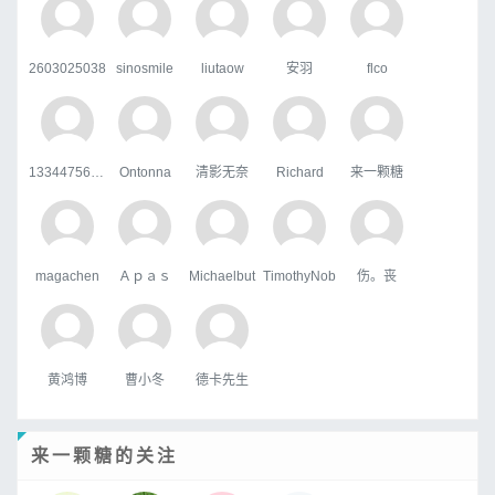
2603025038
sinosmile
liutaow
安羽
flco
133447567qq.com
Ontonna
清影无奈
Richard
来一颗糖
magachen
Ａｐａｓ
Michaelbut
TimothyNob
伤。丧
黄鸿博
曹小冬
德卡先生
来一颗糖的关注