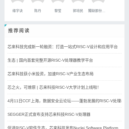
缘字诀
陈丹
黎莹
郭培民
獨缺那份溫暖
推荐阅读
芯来科技完成新一轮融资：打造一站式RISC-V设计和应用平台
生态 | 国内首套完整开源RISC-V处理器教学平台
芯来科技获小米投资，加速RISC-V产业生态布局
芯之火，可燎原 | 芯来科技RISC-V大学计划上线啦！
4月11日CCF上海，数据安全云论坛——蓬勃发展的RISC-V处理器
SEGGER正式宣布支持芯来科技RISC-V处理器
促进RISC-V软件生态，芯来科技发布Nuclei Software Platform