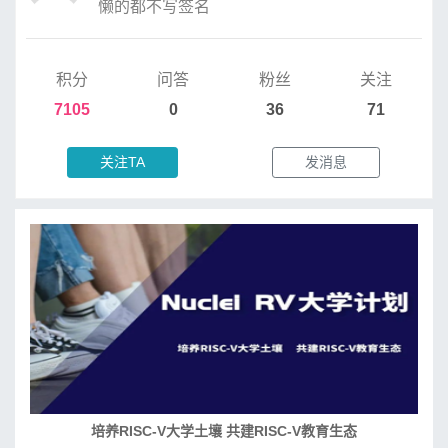
懒的都不写签名
积分
问答
粉丝
关注
7105
0
36
71
关注TA
发消息
培养RISC-V大学土壤 共建RISC-V教育生态