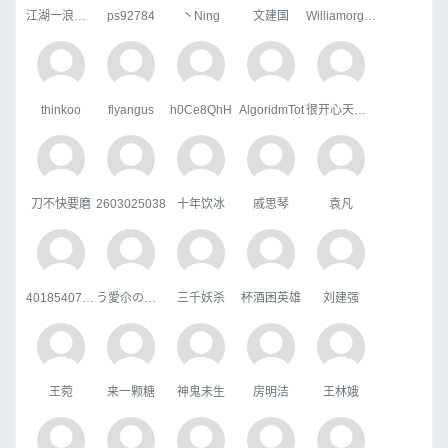
江湖一浪荡少侠
ps92784
丶Ning
文建国
WilliamorgaH
thinkoo
flyangus
h0Ce8QhH
AlgoridmTot
很开心天行者
刀不快要磨
2603025038
十年饮冰
戚思琴
袁凡
401854070qq.com
う愛尒の疒句
三千妖杀
杯酒困英雄
刘建强
王菀
来一颗糖
神鬼未生
房明洁
王林娥