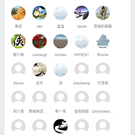
难说
alix
温温
Spiek
苦恼的雄猫
谢少林
cuikangji
siontao
PATIENT
flhorse
Jianyu
远方
羽
xiaoliyang
万佳丽
刘少清
醉後抉定愛上你
熊一苇
金色蚂蚁
Denniskeype