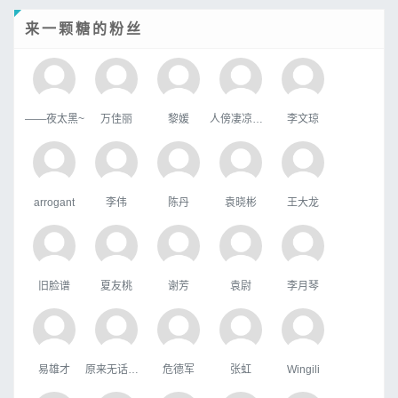
来一颗糖的粉丝
——夜太黑~
万佳丽
黎媛
人傍凄凉立暮秋
李文琼
arrogant
李伟
陈丹
袁晓彬
王大龙
旧脸谱
夏友桃
谢芳
袁尉
李月琴
易雄才
原来无话可说
危德军
张虹
Wingili