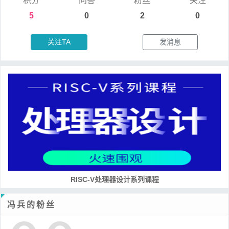
积分
问答
粉丝
关注
5
0
2
0
关注TA
发消息
培养RISC-V大学土壤 共建RISC-V教育生态
冯兵的粉丝