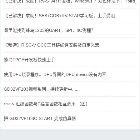
【已解决】求助！RV-STAR开发板，Windows 7 32位环境下，Hbird_Dri
【已解决】求助！SES+GDB+RV-STAR学习板，上手受阻
哪里能找到蜂鸟E203的UART，SPI，IIC例程？
【精选】RISC-V GCC工具链编译安装及自定义宏
蜂鸟FPGA开发板快速上手
使用DFU烧录程序。DFU界面的DFU device没有内容
GD32VF103视频系列，持续更新中......
risc-v 汇编函数与C语言函数相互调用 （图）
把 GD32VF103C-START 变成仿真器