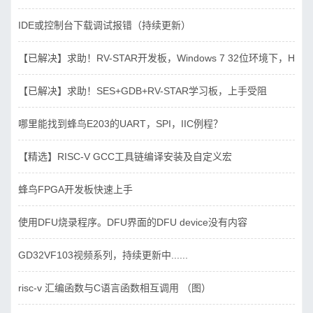
IDE或控制台下载调试报错（持续更新）
【已解决】求助！RV-STAR开发板，Windows 7 32位环境下，Hbird_D
【已解决】求助！SES+GDB+RV-STAR学习板，上手受阻
哪里能找到蜂鸟E203的UART，SPI，IIC例程？
【精选】RISC-V GCC工具链编译安装及自定义宏
蜂鸟FPGA开发板快速上手
使用DFU烧录程序。DFU界面的DFU device没有内容
GD32VF103视频系列，持续更新中......
risc-v 汇编函数与C语言函数相互调用 （图）