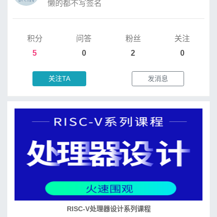
懒的都不写签名
积分
问答
粉丝
关注
5
0
2
0
关注TA
发消息
RISC-V处理器设计系列课程