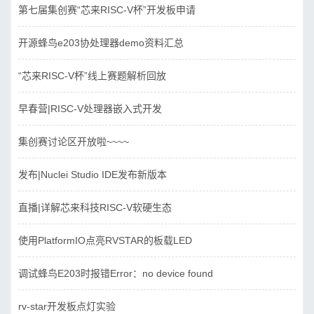
第七届集创赛“芯来RISC-V杯”开发板申请
开源蜂鸟e203协处理器demo资料汇总
“芯来RISC-V杯”线上赛题解析回放
早春营|RISC-V处理器嵌入式开发
集创赛讨论区开放啦~~~~
发布|Nuclei Studio IDE发布新版本
直播|详解芯来科技RISC-V软硬生态
使用PlatformIO点亮RVSTAR的板载LED
调试蜂鸟E203时报错Error：no device found
rv-star开发板点灯实验