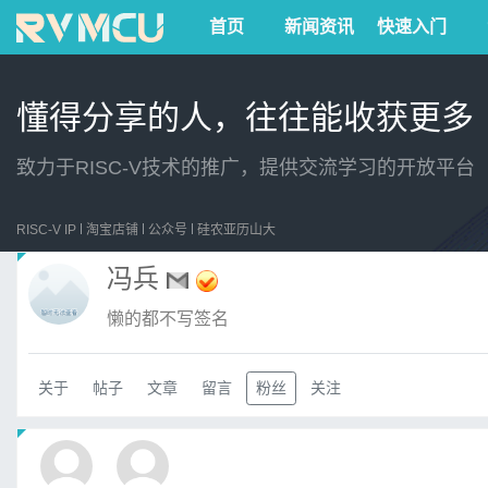
首页
新闻资讯
快速入门
懂得分享的人，往往能收获更多
致力于RISC-V技术的推广，提供交流学习的开放平台
RISC-V IP
淘宝店铺
公众号
硅农亚历山大
冯兵
懒的都不写签名
关于
帖子
文章
留言
粉丝
关注