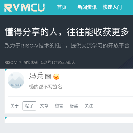
首页
新闻资讯
快速入门
懂得分享的人，往往能收获更多
致力于RISC-V技术的推广，提供交流学习的开放平台
RISC-V IP
淘宝店铺
公众号
硅农亚历山大
冯兵
懒的都不写签名
关于
帖子
文章
留言
粉丝
关注