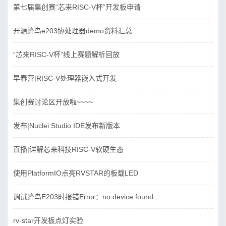
第七届集创赛“芯来RISC-V杯”开发板申请
开源蜂鸟e203协处理器demo资料汇总
“芯来RISC-V杯”线上赛题解析回放
早春营|RISC-V处理器嵌入式开发
集创赛讨论区开放啦~~~~
发布|Nuclei Studio IDE发布新版本
直播|详解芯来科技RISC-V软硬生态
使用PlatformIO点亮RVSTAR的板载LED
调试蜂鸟E203时报错Error：no device found
rv-star开发板点灯实验