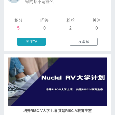
懒的都不写签名
积分
问答
粉丝
关注
5
0
2
0
关注TA
发消息
RISC-V处理器设计系列课程