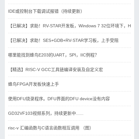
IDE或控制台下载调试报错（持续更新）
【已解决】求助！RV-STAR开发板，Windows 7 32位环境下，Hbird_D
【已解决】求助！SES+GDB+RV-STAR学习板，上手受阻
哪里能找到蜂鸟E203的UART，SPI，IIC例程？
【精选】RISC-V GCC工具链编译安装及自定义宏
蜂鸟FPGA开发板快速上手
使用DFU烧录程序。DFU界面的DFU device没有内容
GD32VF103视频系列，持续更新中......
risc-v 汇编函数与C语言函数相互调用 （图）