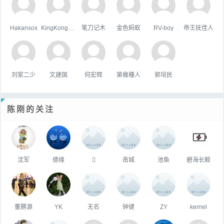
Hakansox
KingKongHJG
笔刀记木
金色蚂蚁
RV-boy
帝王抚佳人
刘家二少
文建国
何宏辉
第幾種人
郭培民
陈刚的关注
沈军
德缘

南城
池鱼
碧海长鲸
董勝源
YK
无名
钟键
ZY
kernel