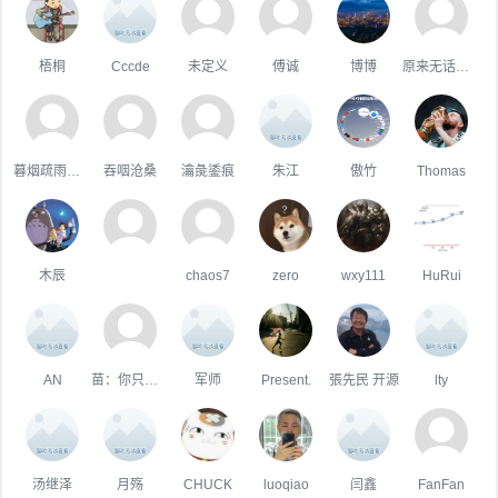
梧桐
Cccde
未定义
傅诚
博博
原来无话可说
暮烟疏雨之际
吞咽沧桑
瀹彘鋈痕
朱江
傲竹
Thomas
木辰
chaos7
zero
wxy111
HuRui
AN
苗：你只属于咱
军师
Present.
張先民 开源
lty
汤继泽
月殇
CHUCK
luoqiao
闫鑫
FanFan