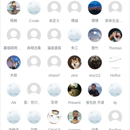
梧桐
Cccde
未定义
傅诚
博博
原来无话可说
暮烟疏雨之际
吞咽沧桑
瀹彘鋈痕
朱江
傲竹
Thomas
木辰
chaos7
zero
wxy111
HuRui
AN
苗：你只属于咱
军师
Present.
張先民 开源
lty
汤继泽
月殇
CHUCK
luoqiao
闫鑫
FanFan