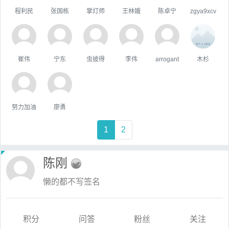
程利民
张国栋
掌灯师
王林娥
陈卓宁
zgya9xcv
崔伟
宁东
虫彼得
李伟
arrogant
木杉
努力加油
廖勇
1
2
陈刚
懒的都不写签名
积分
问答
粉丝
关注