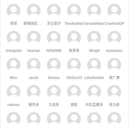
邬琼
醉後抉定愛上你
浮尘染汐
TimothyNob
Gerardofisse
CharlesSOF
chengxian
heyman
NONAME
徐清涛
Wingili
wuxiaoluo
lfdcn
yezoli
thinkoo
Sl5OccU3
cyberbubble
梁广溧
cetcnav
缘字诀
王志祥
袁尉
共饮孟婆汤
张九龄