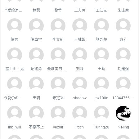
〃爱绘洅来な
林慧
黎莹
王志凤
王江元
朱成琳
陈强
陈卓宁
李立新
王林娥
张九龄
方芳
富士山上尢
谢锡勇
最唯美的国度
刘静
王菀
刘建强
う愛尒の疒句
王明
未定义
shadow
tpx100e
133447567qq.com
lhb_will
不息不止
yezoli
lfdcn
Turing20
丶Ning