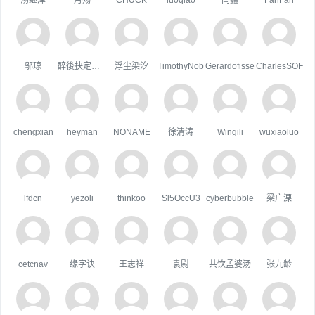
邬琼
醉後抉定愛上你
浮尘染汐
TimothyNob
Gerardofisse
CharlesSOF
chengxian
heyman
NONAME
徐清涛
Wingili
wuxiaoluo
lfdcn
yezoli
thinkoo
Sl5OccU3
cyberbubble
梁广溧
cetcnav
缘字诀
王志祥
袁尉
共饮孟婆汤
张九龄