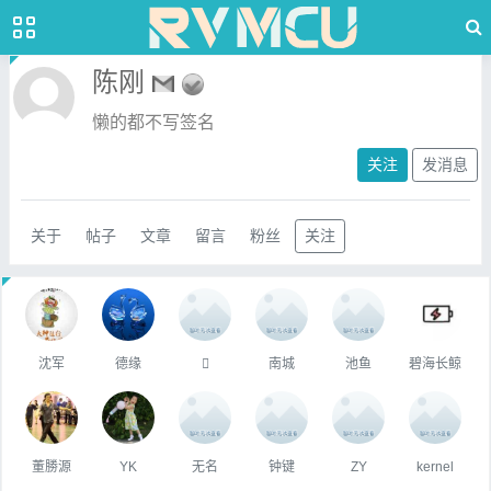
陈刚
懒的都不写签名
关注
发消息
关于
帖子
文章
留言
粉丝
关注
沈军
德缘

南城
池鱼
碧海长鲸
董勝源
YK
无名
钟键
ZY
kernel