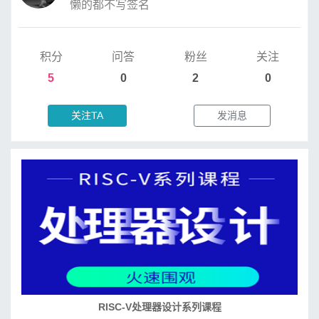
懒的都不写签名
积分
问答
粉丝
关注
5
0
2
0
关注TA
发消息
RISC-V处理器设计系列课程