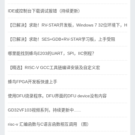
IDE或控制台下载调试报错（持续更新）
【已解决】求助！RV-STAR开发板，Windows 7 32位环境下，Hbird_D
【已解决】求助！SES+GDB+RV-STAR学习板，上手受阻
哪里能找到蜂鸟E203的UART，SPI，IIC例程？
【精选】RISC-V GCC工具链编译安装及自定义宏
蜂鸟FPGA开发板快速上手
使用DFU烧录程序。DFU界面的DFU device没有内容
GD32VF103视频系列，持续更新中......
risc-v 汇编函数与C语言函数相互调用 （图）