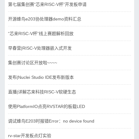
第七届集创赛“芯来RISC-V杯”开发板申请
开源蜂鸟e203协处理器demo资料汇总
“芯来RISC-V杯”线上赛题解析回放
早春营|RISC-V处理器嵌入式开发
集创赛讨论区开放啦~~~~
发布|Nuclei Studio IDE发布新版本
直播|详解芯来科技RISC-V软硬生态
使用PlatformIO点亮RVSTAR的板载LED
调试蜂鸟E203时报错Error：no device found
rv-star开发板点灯实验