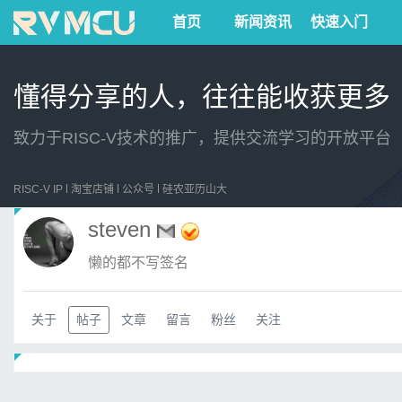
首页
新闻资讯
快速入门
懂得分享的人，往往能收获更多
致力于RISC-V技术的推广，提供交流学习的开放平台
RISC-V IP
淘宝店铺
公众号
硅农亚历山大
steven
懒的都不写签名
关于
帖子
文章
留言
粉丝
关注