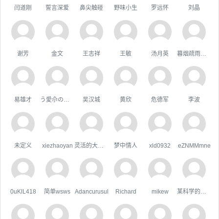
闫道刚
誓言深爱
鼻尖触碰
野味小生
罗远怀
刘晶
谢芳
金文
王志祥
王敏
汤月英
暮烟疏雨之际
易雄才
う愛尒の疒句
吴汉城
黄欣
危德军
李波
未定义
xiezhaoyan
灵活的大狗熊
梦中情人
xld0932
eZNMMmne
0uKlL418
简单wsws
Adancurusul
Richard
mikew
某科学的超嘴炮