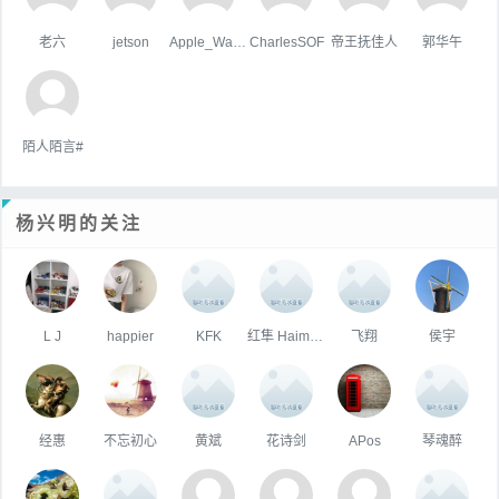
老六
jetson
Apple_Wang
CharlesSOF
帝王抚佳人
郭华午
陌人陌言#
杨兴明的关注
L J
happier
KFK
红隼 Haiming Huang
飞翔
侯宇
经惠
不忘初心
黄斌
花诗剑
APos
琴魂醉