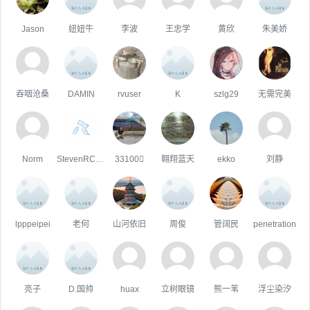
Jason
妞妞牛
李波
王忠学
黄欣
朱美娇
吞咽沧桑
DAMIN
rvuser
K
szlg29
无需完美
Norm
StevenRCE0
33100
翱翔蓝天
ekko
刘静
lpppeipei
老何
山河依旧
周俊
管阔民
penetration
亮子
D.国帅
huax
立树眼镜
熊一苇
浮尘染汐