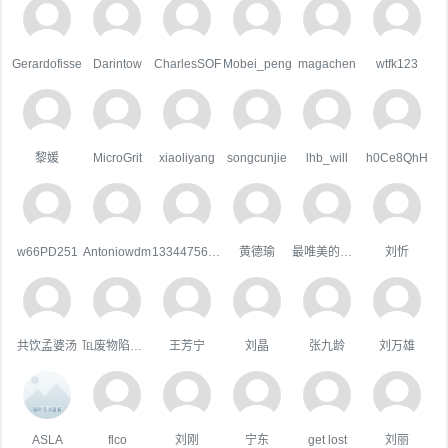
Gerardofisse
Darintow
CharlesSOF
Mobei_peng
magachen
wtfk123
黎媛
MicroGrit
xiaoliyang
songcunjie
lhb_will
h0Ce8QhH
w66PD251
Antoniowdm
133447567qq.com
黄德瑜
最唯美的国度
刘忻
共饮孟婆汤
℡废物陷阱゛
王芳宁
刘晶
张九龄
刘万雄
ASLA
flco
刘刚
宁东
get lost
刘丽