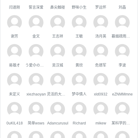
闫道刚
誓言深爱
鼻尖触碰
野味小生
罗远怀
刘晶
谢芳
金文
王志祥
王敏
汤月英
暮烟疏雨之际
易雄才
う愛尒の疒句
吴汉城
黄欣
危德军
李波
未定义
xiezhaoyan
灵活的大狗熊
梦中情人
xld0932
eZNMMmne
0uKlL418
简单wsws
Adancurusul
Richard
mikew
某科学的超嘴炮