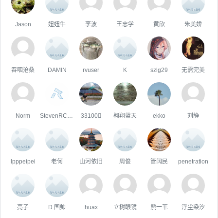
Jason
妞妞牛
李波
王忠学
黄欣
朱美娇
吞咽沧桑
DAMIN
rvuser
K
szlg29
无需完美
Norm
StevenRCE0
33100
翱翔蓝天
ekko
刘静
lpppeipei
老何
山河依旧
周俊
管阔民
penetration
亮子
D.国帅
huax
立树眼镜
熊一苇
浮尘染汐