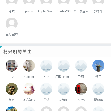
老六
jetson
Apple_Wang
CharlesSOF
帝王抚佳人
郭华午
陌人陌言#
杨兴明的关注
L J
happier
KFK
红隼 Haiming Huang
飞翔
侯宇
经惠
不忘初心
黄斌
花诗剑
APos
琴魂醉