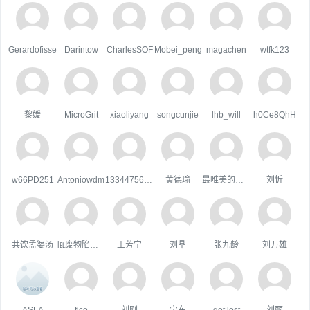
Gerardofisse
Darintow
CharlesSOF
Mobei_peng
magachen
wtfk123
黎媛
MicroGrit
xiaoliyang
songcunjie
lhb_will
h0Ce8QhH
w66PD251
Antoniowdm
133447567qq.com
黄德瑜
最唯美的国度
刘忻
共饮孟婆汤
℡废物陷阱゛
王芳宁
刘晶
张九龄
刘万雄
ASLA
flco
刘刚
宁东
get lost
刘丽