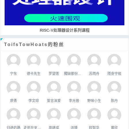
RISC-V处理器设计系列课程
ToifsTowHoats的粉丝
宁东
德卡先生
罗望莲
獨缺那份溫暖
苏雨舟
隱身守候
廖勇
李文琼
誓言深爱
李光普
野味小生
陈丹
归途的路
走死在岁月里
周建成
洪博
欧智华
黄欣