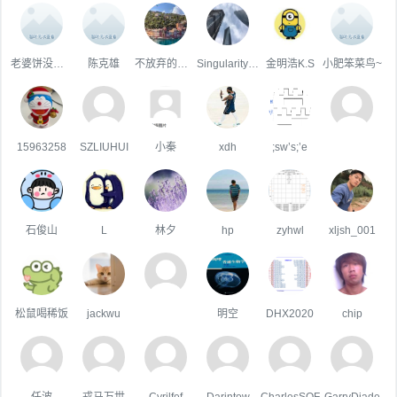
老婆饼没有饼！！！
陈克雄
不放弃的蜗牛
Singularity·K·Chen
金明浩K.S
小肥笨菜鸟~
15963258
SZLIUHUI
小秦
xdh
;sw’s;’e
石俊山
L
林夕
hp
zyhwl
xljsh_001
松鼠喝稀饭
jackwu
明空
DHX2020
chip
任波
戎马万世
Cyrilfef
Darintow
CharlesSOF
GarryDiade