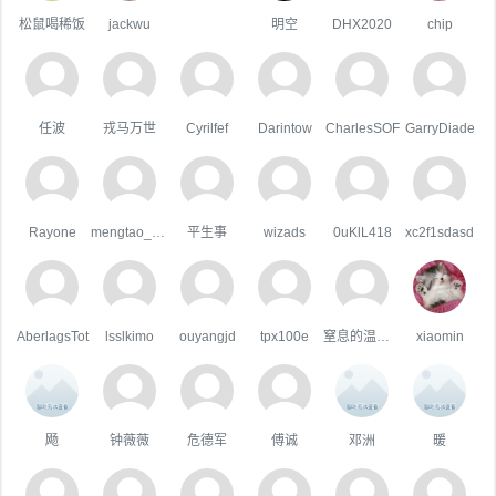
松鼠喝稀饭
jackwu
明空
DHX2020
chip
任波
戎马万世
Cyrilfef
Darintow
CharlesSOF
GarryDiade
Rayone
mengtao_1998163.com
平生事
wizads
0uKlL418
xc2f1sdasd
AberlagsTot
lsslkimo
ouyangjd
tpx100e
窒息的温柔，
xiaomin
飏
钟薇薇
危德军
傅诚
邓洲
暖