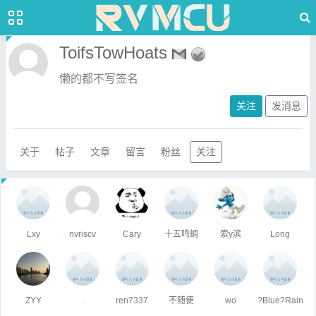
ToifsTowHoats
懒的都不写签名
关注
发消息
关于
帖子
文章
留言
粉丝
关注
Lxy
nvriscv
Cary
十五鸣蜩
索y滨
Long
ZYY
.
ren7337
不随便
wo
?Blue?Rain