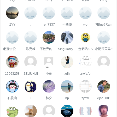
ZYY
.
ren7337
不随便
wo
?Blue?Rain
老婆饼没有饼！！！
陈克雄
不放弃的蜗牛
Singularity·K·Chen
金明浩K.S
小肥笨菜鸟~
15963258
SZLIUHUI
小秦
xdh
;sw’s;’e
石俊山
L
林夕
hp
zyhwl
xljsh_001