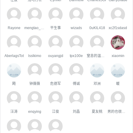
Rayone
mengtao_1998163.com
平生事
wizads
0uKlL418
xc2f1sdasd
AberlagsTot
lsslkimo
ouyangjd
tpx100e
窒息的温柔，
xiaomin
飏
钟薇薇
危德军
傅诚
邓洲
暖
汪涛
enqying
江俊
刘晶
夏友桃
男的也很單純