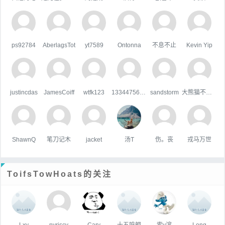
ps92784
AberlagsTot
yt7589
Ontonna
不息不止
Kevin Yip
justincdas
JamesCoiff
wtfk123
133447567qq.com
sandstorm
大熊猫不吃鱼
ShawnQ
笔刀记木
jacket
汤T
伤。丧
戎马万世
ToifsTowHoats的关注
Lxy
nvriscv
Cary
十五鸣蜩
索y滨
Long