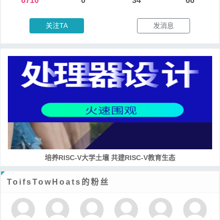
6710
0
34
66
关注TA
发消息
培养RISC-V大学土壤 共建RISC-V教育生态
ToifsTowHoats的粉丝