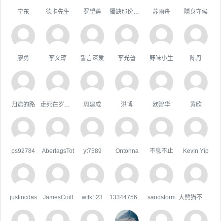
宁东
德卡先生
罗望莲
獨缺那份溫暖
苏雨舟
隱身守候
廖勇
李文琼
誓言深爱
李光普
野味小生
陈丹
归途的路
走死在岁月里
周建成
洪博
欧智华
黄欣
ps92784
AberlagsTot
yt7589
Ontonna
不息不止
Kevin Yip
justincdas
JamesCoiff
wtfk123
133447567qq.com
sandstorm
大熊猫不吃鱼