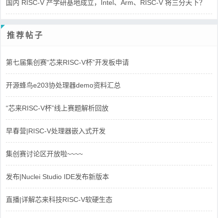
国内 RISC-V 产学研基地成立，Intel、Arm、RISC-V 将三分天下？
推荐帖子
第七届集创赛“芯来RISC-V杯”开发板申请
开源蜂鸟e203协处理器demo资料汇总
“芯来RISC-V杯”线上赛题解析回放
早春营|RISC-V处理器嵌入式开发
集创赛讨论区开放啦~~~~
发布|Nuclei Studio IDE发布新版本
直播|详解芯来科技RISC-V软硬生态