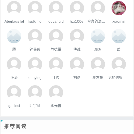
AberlagsTot
lsslkimo
ouyangjd
tpx100e
窒息的温柔，
xiaomin
飏
钟薇薇
危德军
傅诚
邓洲
暖
汪涛
enqying
江俊
刘晶
夏友桃
男的也很單純
get lost
叶宇虹
李光普
推荐阅读