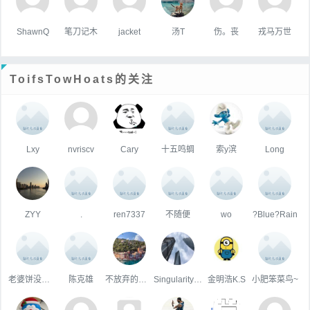
ShawnQ
笔刀记木
jacket
汤T
伤。丧
戎马万世
ToifsTowHoats的关注
Lxy
nvriscv
Cary
十五鸣蜩
索y滨
Long
ZYY
.
ren7337
不随便
wo
?Blue?Rain
老婆饼没有饼！！！
陈克雄
不放弃的蜗牛
Singularity·K·Chen
金明浩K.S
小肥笨菜鸟~