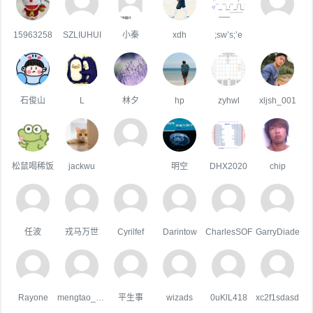
15963258
SZLIUHUI
小秦
xdh
;sw’s;’e
石俊山
L
林夕
hp
zyhwl
xljsh_001
松鼠喝稀饭
jackwu
明空
DHX2020
chip
任波
戎马万世
Cyrilfef
Darintow
CharlesSOF
GarryDiade
Rayone
mengtao_1998163.com
平生事
wizads
0uKlL418
xc2f1sdasd