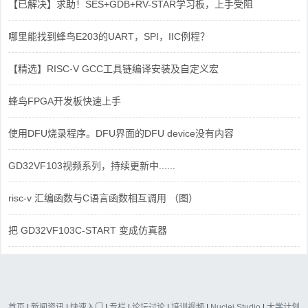
【已解决】求助！SES+GDB+RV-STAR学习板，上手受阻
哪里能找到蜂鸟E203的UART，SPI，IIC例程？
【精选】RISC-V GCC工具链编译安装及自定义宏
蜂鸟FPGA开发板快速上手
使用DFU烧录程序。DFU界面的DFU device没有内容
GD32VF103视频系列，持续更新中......
risc-v 汇编函数与C语言函数相互调用 （图）
把 GD32VF103C-START 变成仿真器
首页
|
新闻资讯
|
快速入门
|
专栏
|
论坛讨论
|
培训视频
|
Nuclei Studio
|
大学计划