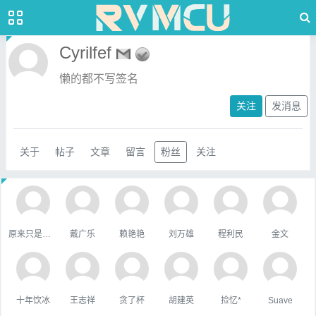
Cyrilfef
懒的都不写签名
关注
发消息
关于
帖子
文章
留言
粉丝
关注
原来只是陪衬。
戴广乐
赖艳艳
刘万雄
程利民
金文
十年饮冰
王志祥
贪了杯
胡建英
捡忆*
Suave