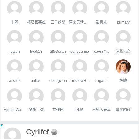
十鸦
杯酒困英雄
三千妖杀
原来无话可说
彭青龙
primary
jetson
lwp513
Sl5OccU3
songcunjie
Kevin Yip
清影无奈
wizads
.nihao
chengxian
ToifsTowHoats
LoganLi
鸠唬
Apple_Wang
梦想三旬
文建国
林慧
再见ろ天真
鼻尖触碰
Cyrilfef