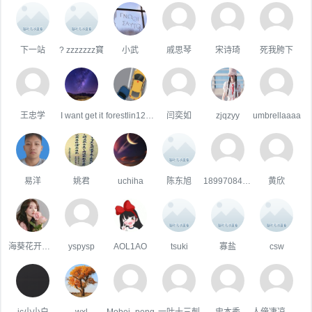
下一站
? zzzzzzz寳
小武
戚思琴
宋诗琦
死我胯下
王忠学
I want get it
forestlin1223
闫奕如
zjqzyy
umbrellaaaa
易洋
姚君
uchiha
陈东旭
18997084482
黄欣
海葵花开的季节
yspysp
AOL1AO
tsuki
寡盐
csw
ic小小白
wxl
Mobei_peng
一叶十三刺
史本秀
人傍凄凉立暮秋