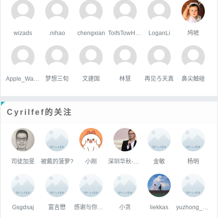
wizads
.nihao
chengxian
ToifsTowHoats
LoganLi
鸠唬
Apple_Wang
梦想三旬
文建国
林慧
再见ろ天真
鼻尖触碰
Cyrilfef的关注
司徒加旻
被戴的菠萝?
小刚
深圳华秋-曾海银
金敏
杨明
Gsgdsaj
富吉懋
感谢与你的相遇
小贪
liekkas
yuzhong_沐阳