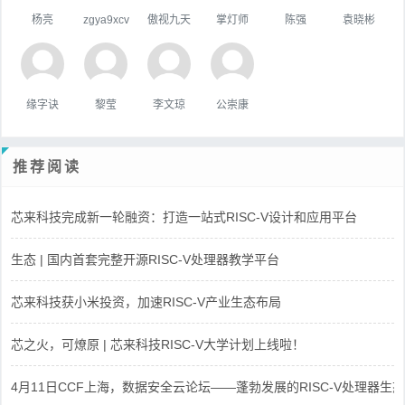
杨亮
zgya9xcv
傲视九天
掌灯师
陈强
袁晓彬
缘字诀
黎莹
李文琼
公崇康
推荐阅读
芯来科技完成新一轮融资：打造一站式RISC-V设计和应用平台
生态 | 国内首套完整开源RISC-V处理器教学平台
芯来科技获小米投资，加速RISC-V产业生态布局
芯之火，可燎原 | 芯来科技RISC-V大学计划上线啦！
4月11日CCF上海，数据安全云论坛——蓬勃发展的RISC-V处理器生态