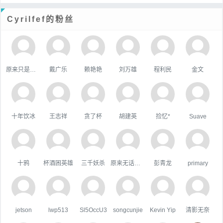
Cyrilfef的粉丝
原来只是陪衬。
戴广乐
赖艳艳
刘万雄
程利民
金文
十年饮冰
王志祥
贪了杯
胡建英
捡忆*
Suave
十鸦
杯酒困英雄
三千妖杀
原来无话可说
彭青龙
primary
jetson
lwp513
Sl5OccU3
songcunjie
Kevin Yip
清影无奈