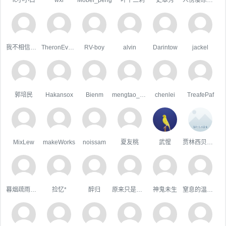
我不相信你会难过。
TheronEvock
RV-boy
alvin
Darintow
jackel
郭培民
Hakansox
Bienm
mengtao_1998163.com
chenlei
TreafePaf
MixLew
makeWorks
noissam
夏友桃
武惺
贾林西贝木木
暮烟疏雨之际
捡忆*
醉归
原来只是陪衬。
神鬼未生
窒息的温柔，