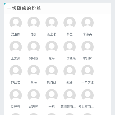
一切随缘的粉丝
夏卫国
熊彦
汤奎书
黎莹
李淑英
王志凤
冯树魏
陈丹
一切随缘
掌灯师
赵红岩
章海
熊诗妍
弑毅
十年饮冰
刘建强
胡志萍
十鸦
暮烟疏雨之际
知世故而不世故