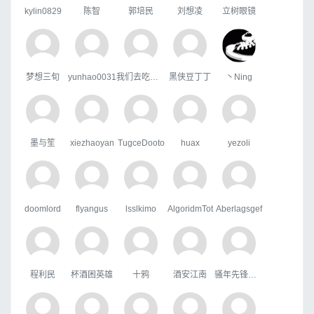
kylin0829
陈智
郭培民
刘想凌
立树眼镜
梦想三旬
yunhao0031
我们去吃好吃的吧
黑侠豆丁丁
丶Ning
墨与笙
xiezhaoyan
TugceDooto
huax
yezoli
doomlord
flyangus
lsslkimo
AlgoridmTot
Aberlagsgef
程利民
杯酒困英雄
十鸦
酒安江南
骚年先锋队队长