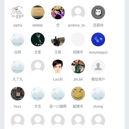
alpha
kkkkkk
空
andrew_tao_sz
豆腐块
白鸽
文笙
王炼
何顺华
dunyidaguo
凡了凡
Leo刘
JIAJIA
微信用户
hezz
夕文
话一川烟雨
狐狸羊
zhong