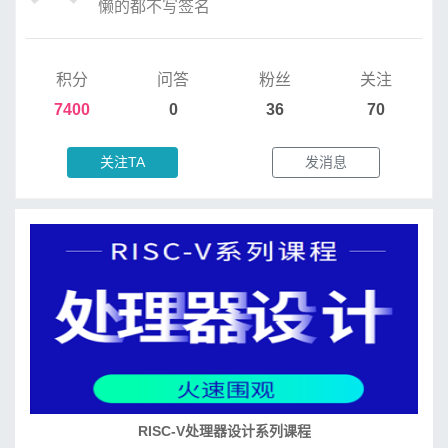
懒的都不写签名
积分
问答
粉丝
关注
7400
0
36
70
关注TA
发消息
培养RISC-V大学土壤 共建RISC-V教育生态