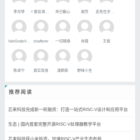
李月琴
〃爱绘洅来な
早已動心
谢芳
走死在岁月里
VahGrateVek
chafferer
一切随缘
肖霞
王俊
陈卓宁
真实现身
渡鹤影
野味小生
推荐阅读
芯来科技完成新一轮融资：打造一站式RISC-V设计和应用平台
生态 | 国内首套完整开源RISC-V处理器教学平台
芯来科技获小米投资，加速RISC-V产业生态布局