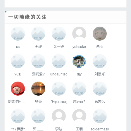
一切随缘的关注
cc
无理
余一锋
yohsuke
朱sir
?CB
润润爱?
undaunted
djy
刘泓岑
爱你夕阳下背影
贝壳
Ἥφαιστος
馨元er?
高志远
*YY尹彦*
邓二二
李波
王明
soldermask