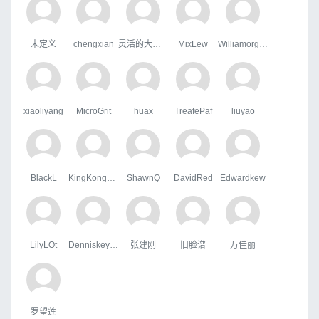
未定义
chengxian
灵活的大狗熊
MixLew
WilliamorgaH
xiaoliyang
MicroGrit
huax
TreafePaf
liuyao
BlackL
KingKongHJG
ShawnQ
DavidRed
Edwardkew
LilyLOt
Denniskeype
张建刚
旧脸谱
万佳丽
罗望莲