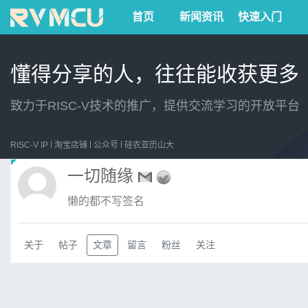
首页
新闻资讯
快速入门
懂得分享的人，往往能收获更多
致力于RISC-V技术的推广，提供交流学习的开放平台
RISC-V IP
淘宝店铺
公众号
硅农亚历山大
一切随缘
懒的都不写签名
关于
帖子
文章
留言
粉丝
关注