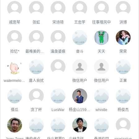
戚思琴
张虹
宋诗琦
王忠学
往事埋风中
洪博
捡忆*
最唯美的国度
瀹彘鋈痕
奋斗
天天
荣荣
watermelon仔
庸人自扰
微信用户
微信用户
正果
倭瓜
贪了杯
LusWar
杨金山15901514547
whistle
杨俊杰
Jerry Zeng
唐伯虎点草堆
什么都要Plus
少林寺驻武当山办事处大神父王喇嘛
桑道伦回
wuxiaoluo