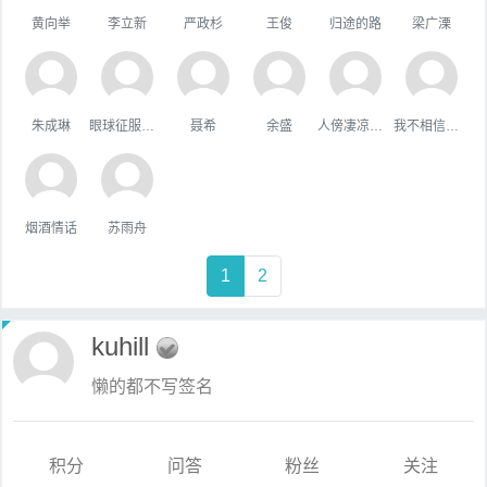
黄向举
李立新
严政杉
王俊
归途的路
梁广溧
朱成琳
眼球征服世界
聂希
余盛
人傍凄凉立暮秋
我不相信你会难过。
烟酒情话
苏雨舟
1
2
kuhill
懒的都不写签名
积分
问答
粉丝
关注