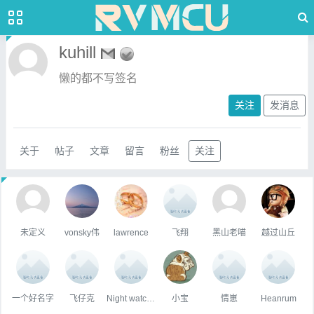
kuhill
懒的都不写签名
关注
发消息
关于
帖子
文章
留言
粉丝
关注
未定义
vonsky伟
lawrence
飞翔
黑山老喵
越过山丘
一个好名字
飞仔克
Night watchman
小宝
情崽
Heanrum