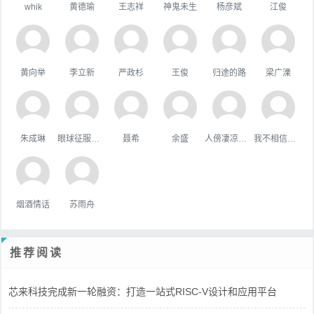
whik
黄德瑜
王志祥
神鬼未生
杨彦斌
江俊
黄向举
李立新
严政杉
王俊
归途的路
梁广溧
朱成琳
眼球征服世界
聂希
余盛
人傍凄凉立暮秋
我不相信你会难过。
烟酒情话
苏雨舟
推荐阅读
芯来科技完成新一轮融资：打造一站式RISC-V设计和应用平台