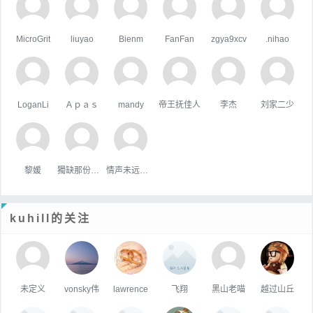
MicroGrit
liuyao
Bienm
FanFan
zgya9xcv
.nihao
LoganLi
Ａｐａｓ
mandy
帝王抚佳人
李杰
刘家二少
黎媛
獨缺那份溫暖
情声未远悠扬
kuhill的关注
未定义
vonsky伟
lawrence
飞翔
黑山老喵
越过山丘