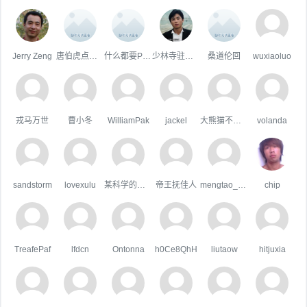
Jerry Zeng
唐伯虎点草堆
什么都要Plus
少林寺驻武当山办事处大神父王喇嘛
桑道伦回
wuxiaoluo
戎马万世
曹小冬
WilliamPak
jackel
大熊猫不吃鱼
volanda
sandstorm
lovexulu
某科学的超嘴炮
帝王抚佳人
mengtao_1998163.com
chip
TreafePaf
lfdcn
Ontonna
h0Ce8QhH
liutaow
hitjuxia