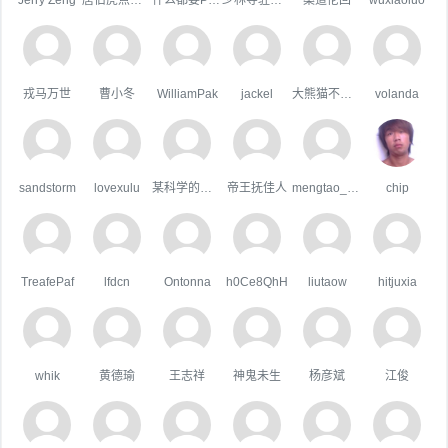
戎马万世
曹小冬
WilliamPak
jackel
大熊猫不吃鱼
volanda
sandstorm
lovexulu
某科学的超嘴炮
帝王抚佳人
mengtao_1998163.com
chip
TreafePaf
lfdcn
Ontonna
h0Ce8QhH
liutaow
hitjuxia
whik
黄德瑜
王志祥
神鬼未生
杨彦斌
江俊