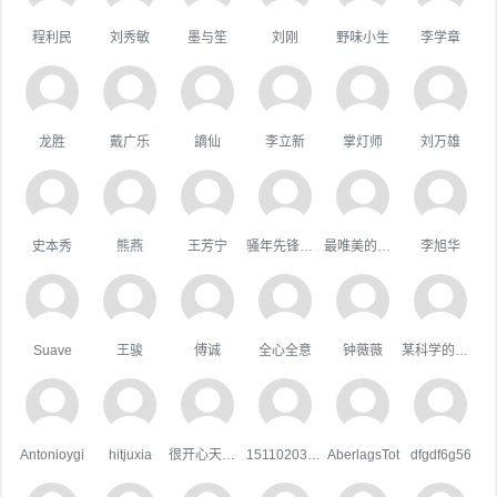
程利民
刘秀敏
墨与笙
刘刚
野味小生
李学章
龙胜
戴广乐
謫仙
李立新
掌灯师
刘万雄
史本秀
熊燕
王芳宁
骚年先锋队队长
最唯美的国度
李旭华
Suave
王骏
傅诚
全心全意
钟薇薇
某科学的超嘴炮
Antonioygi
hitjuxia
很开心天行者
15110203044
AberlagsTot
dfgdf6g56