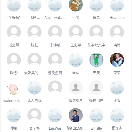
一个好名字
飞仔克
Night watchman
小宝
情崽
Heanrum
戚思琴
张虹
宋诗琦
王忠学
往事埋风中
洪博
捡忆*
最唯美的国度
瀹彘鋈痕
奋斗
天天
荣荣
watermelon仔
庸人自扰
微信用户
微信用户
正果
倭瓜
贪了杯
LusWar
杨金山15901514547
whistle
杨俊杰