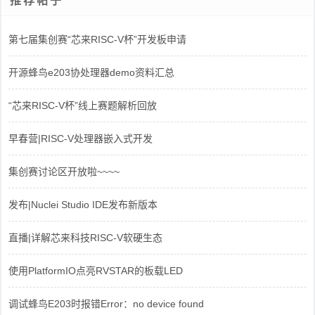
推荐帖子
第七届集创赛“芯来RISC-V杯”开发板申请
开源蜂鸟e203协处理器demo资料汇总
“芯来RISC-V杯”线上赛题解析回放
早春营|RISC-V处理器嵌入式开发
集创赛讨论区开放啦~~~~
发布|Nuclei Studio IDE发布新版本
直播|详解芯来科技RISC-V软硬生态
使用PlatformIO点亮RVSTAR的板载LED
调试蜂鸟E203时报错Error：no device found