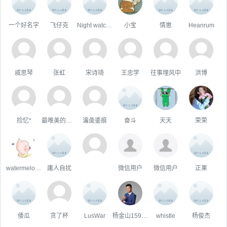
一个好名字
飞仔克
Night watchman
小宝
情崽
Heanrum
戚思琴
张虹
宋诗琦
王忠学
往事埋风中
洪博
捡忆*
最唯美的国度
瀹彘鋈痕
奋斗
天天
荣荣
watermelon仔
庸人自扰
微信用户
微信用户
正果
倭瓜
贪了杯
LusWar
杨金山15901514547
whistle
杨俊杰