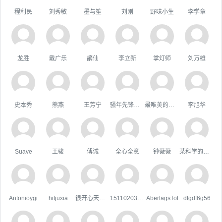
程利民
刘秀敏
墨与笙
刘刚
野味小生
李学章
龙胜
戴广乐
謫仙
李立新
掌灯师
刘万雄
史本秀
熊燕
王芳宁
骚年先锋队队长
最唯美的国度
李旭华
Suave
王骏
傅诚
全心全意
钟薇薇
某科学的超嘴炮
Antonioygi
hitjuxia
很开心天行者
15110203044
AberlagsTot
dfgdf6g56