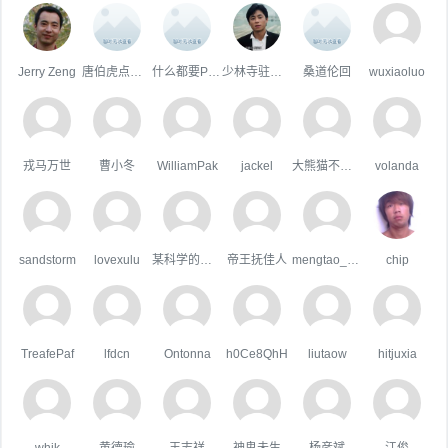
Jerry Zeng
唐伯虎点草堆
什么都要Plus
少林寺驻武当山办事处大神父王喇嘛
桑道伦回
wuxiaoluo
戎马万世
曹小冬
WilliamPak
jackel
大熊猫不吃鱼
volanda
sandstorm
lovexulu
某科学的超嘴炮
帝王抚佳人
mengtao_1998163.com
chip
TreafePaf
lfdcn
Ontonna
h0Ce8QhH
liutaow
hitjuxia
whik
黄德瑜
王志祥
神鬼未生
杨彦斌
江俊