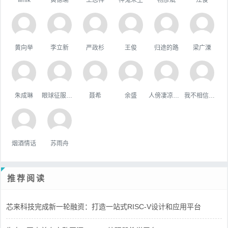
黄向举
李立新
严政杉
王俊
归途的路
梁广溧
朱成琳
眼球征服世界
聂希
余盛
人傍凄凉立暮秋
我不相信你会难过。
烟酒情话
苏雨舟
推荐阅读
芯来科技完成新一轮融资：打造一站式RISC-V设计和应用平台