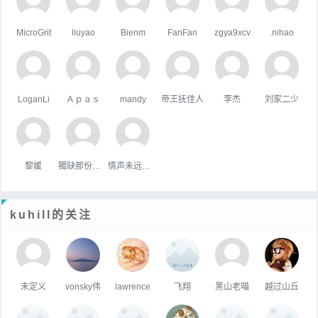
MicroGrit
liuyao
Bienm
FanFan
zgya9xcv
.nihao
LoganLi
Ａｐａｓ
mandy
帝王抚佳人
李杰
刘家二少
黎媛
獨缺那份溫暖
情声未远悠扬
kuhill的关注
未定义
vonsky伟
lawrence
飞翔
黑山老喵
越过山丘