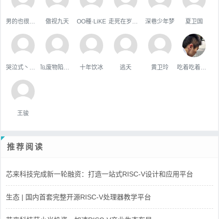
男的也很單純
傲视九天
OO種·LiKE
走死在岁月里
深巷少年梦
夏卫国
哭泣式丶暧你
℡废物陷阱゛
十年饮冰
逃夭
黄卫玲
吃着吃着就瘦了2
王骏
推荐阅读
芯来科技完成新一轮融资：打造一站式RISC-V设计和应用平台
生态 | 国内首套完整开源RISC-V处理器教学平台