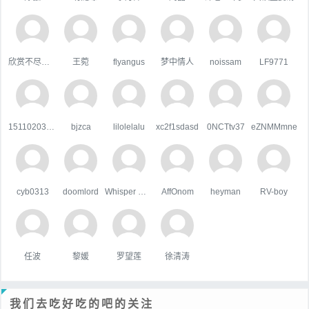
欣赏不尽的美
王菀
flyangus
梦中情人
noissam
LF9771
15110203044
bjzca
lilolelalu
xc2f1sdasd
0NCTtv37
eZNMMmne
cyb0313
doomlord
Whisper Wind
AffOnom
heyman
RV-boy
任波
黎媛
罗望莲
徐清涛
我们去吃好吃的吧的关注