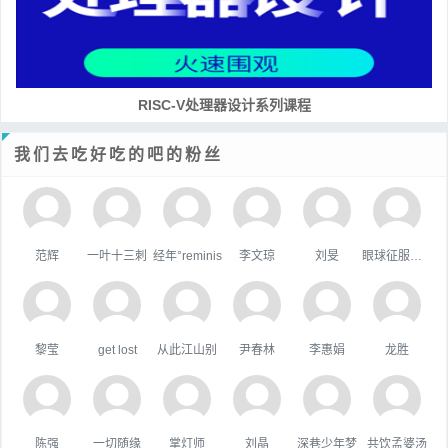
RISC-V处理器设计系列课程
我们去吃好吃的吧的粉丝
范辉
一叶十三刺
经年°reminis
李文琼
刘旻
眼球征服世界
黎莹
get lost
从此江山别
尹春林
李惠娟
龙胜
陈强
一切随缘
掌灯师
刘晶
深巷少年梦
共饮孟婆汤