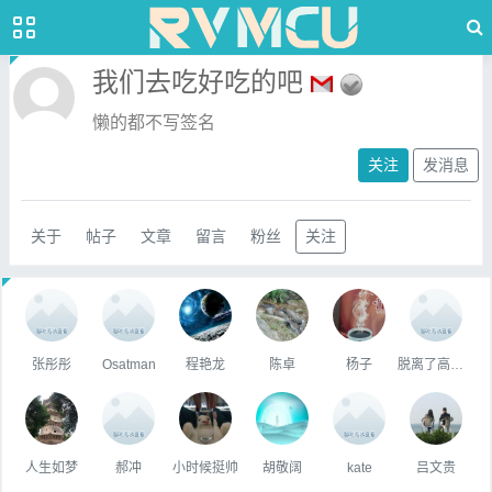
我们去吃好吃的吧
懒的都不写签名
关注
发消息
关于
帖子
文章
留言
粉丝
关注
张彤彤
Osatman
程艳龙
陈卓
杨子
脱离了高级趣味的人
人生如梦
郝冲
小时候挺帅
胡敬阔
kate
吕文贵