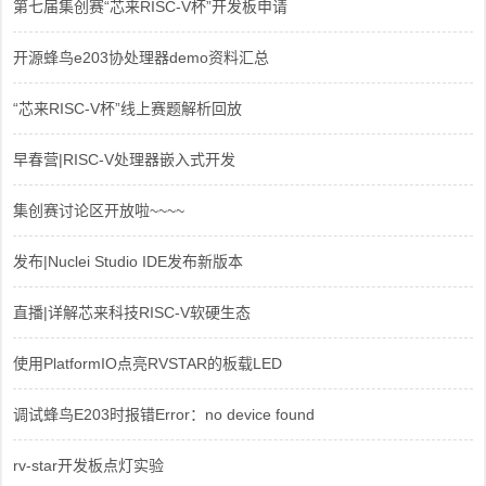
第七届集创赛“芯来RISC-V杯”开发板申请
开源蜂鸟e203协处理器demo资料汇总
“芯来RISC-V杯”线上赛题解析回放
早春营|RISC-V处理器嵌入式开发
集创赛讨论区开放啦~~~~
发布|Nuclei Studio IDE发布新版本
直播|详解芯来科技RISC-V软硬生态
使用PlatformIO点亮RVSTAR的板载LED
调试蜂鸟E203时报错Error：no device found
rv-star开发板点灯实验