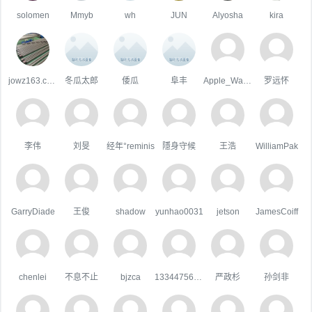
solomen
Mmyb
wh
JUN
Alyosha
kira
jowz163.com
冬瓜太郎
倭瓜
阜丰
Apple_Wang
罗远怀
李伟
刘旻
经年°reminis
隱身守候
王浩
WilliamPak
GarryDiade
王俊
shadow
yunhao0031
jetson
JamesCoiff
chenlei
不息不止
bjzca
133447567qq.com
严政杉
孙剑非