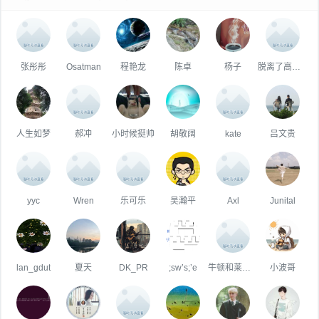
张彤彤
Osatman
程艳龙
陈卓
杨子
脱离了高级趣味的人
人生如梦
郝冲
小时候挺帅
胡敬阔
kate
吕文贵
yyc
Wren
乐可乐
吴瀚平
Axl
Junital
lan_gdut
夏天
DK_PR
;sw’s;’e
牛顿和莱布尼茨在喝茶
小波哥