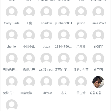
GarryDiade
王俊
shadow
yunhao0031
jetson
JamesCoiff
chenlei
不息不止
bjzca
133447567qq.com
严政杉
孙剑非
男的也很單純
傲视九天
OO種·LiKE
走死在岁月里
深巷少年梦
夏卫国
哭泣式丶暧你
℡废物陷阱゛
十年饮冰
逃夭
黄卫玲
吃着吃着就瘦了2