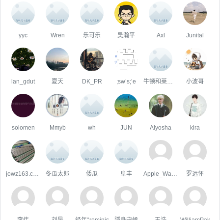
yyc
Wren
乐可乐
吴瀚平
Axl
Junital
lan_gdut
夏天
DK_PR
;sw’s;’e
牛顿和莱布尼茨在喝茶
小波哥
solomen
Mmyb
wh
JUN
Alyosha
kira
jowz163.com
冬瓜太郎
倭瓜
阜丰
Apple_Wang
罗远怀
李伟
刘旻
经年°reminis
隱身守候
王浩
WilliamPak